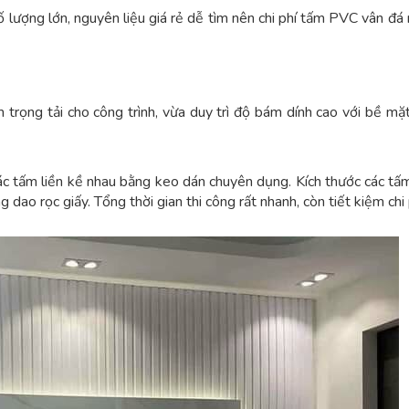
ượng lớn, nguyên liệu giá rẻ dễ tìm nên chi phí tấm PVC vân đá 
rọng tải cho công trình, vừa duy trì độ bám dính cao với bề mặt
ác tấm liền kề nhau bằng keo dán chuyên dụng. Kích thước các tấ
 dao rọc giấy. Tổng thời gian thi công rất nhanh, còn tiết kiệm chi 