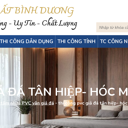
HẤT BÌNH DƯƠNG
g - Uy Tín - Chất Lượng
THI CÔNG DÂN DỤNG
THI CÔNG TỈNH
TC CÔNG N
 ĐÁ TÂN HIỆP- HÓC 
 tấm nhựa PVC vân giả đá
-
thi công pvc giả đá tân hiệp- hó