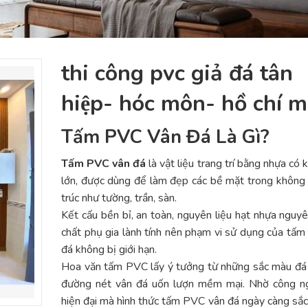
thi công pvc giả đá tân
hiệp- hóc môn- hồ chí 
Tấm PVC Vân Đá Là Gì?
Tấm PVC vân đá
là vật liệu trang trí bằng nhựa có 
lớn, được dùng để làm đẹp các bề mặt trong không 
trúc như tường, trần, sàn.
Kết cấu bền bỉ, an toàn, nguyên liệu hạt nhựa nguyê
chất phụ gia lành tính nên phạm vi sử dụng của tấ
đá không bị giới hạn.
Hoa văn tấm PVC lấy ý tưởng từ những sắc màu đá 
đường nét vân đá uốn lượn mềm mại. Nhờ công ng
hiện đại mà hình thức tấm PVC vân đá ngày càng sắc 