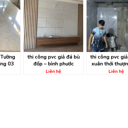
 Tường
thi công pvc giả đá bù
thi công pvc giả 
ơng 03
đốp – bình phước
xuân thới thượ
môn – hồ chí mi
Liên hệ
Liên hệ
công pvc giả đ
cương -hồ chí