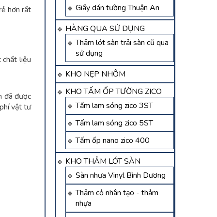
Giấy dán tường Thuận An
rẻ hơn rất
HÀNG QUA SỬ DỤNG
Thảm lót sàn trải sàn cũ qua
sử dụng
 chất liệu
KHO NẸP NHÔM
KHO TẤM ỐP TƯỜNG ZICO
m đã được
Tấm lam sóng zico 3ST
phí vật tư
Tấm lam sóng zico 5ST
Tấm ốp nano zico 400
KHO THẢM LÓT SÀN
Sàn nhựa Vinyl Bình Dương
Thảm cỏ nhân tạo - thảm
nhựa