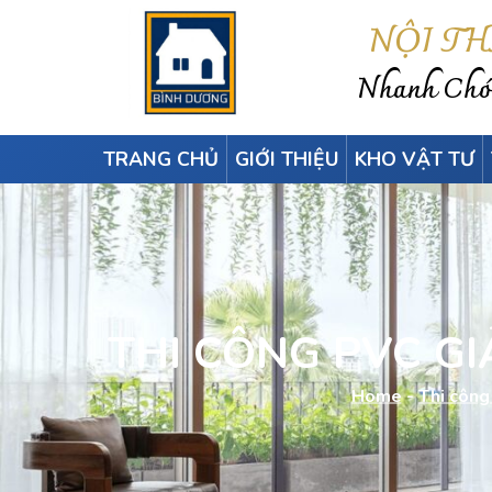
NỘI T
Nhanh Chón
TRANG CHỦ
GIỚI THIỆU
KHO VẬT TƯ
THI CÔNG PVC GIẢ
Home
-
Thi công