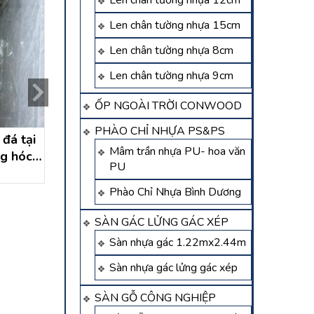
Len chân tường nhựa 12cm
Len chân tường nhựa 15cm
Len chân tường nhựa 8cm
Len chân tường nhựa 9cm
ỐP NGOÀI TRỜI CONWOOD
PHÀO CHỈ NHỰA PS&PS
đá tại
thi công pvc giả đá tại
thi công pvc giả đ
Mâm trần nhựa PU- hoa văn
ng hóc
tân thới nhị hóc môn- hồ
thanh tuyền dầu 
PU
nh. thi
chí minh
Liên hệ
Liên hệ
á hoa
Phào Chỉ Nhựa Bình Dương
 minh
SÀN GÁC LỬNG GÁC XÉP
Sàn nhựa gác 1.22mx2.44m
Sàn nhựa gác lửng gác xép
SÀN GỖ CÔNG NGHIỆP