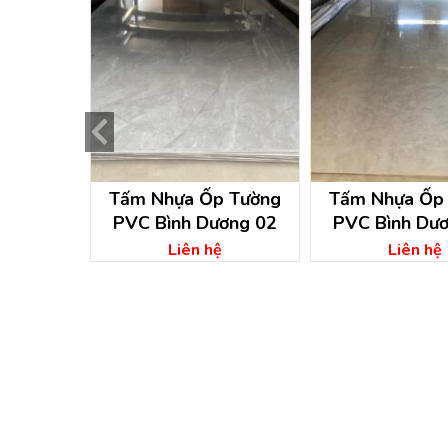
̉ đá tại
Tấm Nhựa Ốp Tường
Tấm Nhựa Ốp
óc môn –
PVC Bình Dương 02
PVC Bình Dư
hi công pvc
ệ
Liên hệ
Liên hệ
g -hồ chí