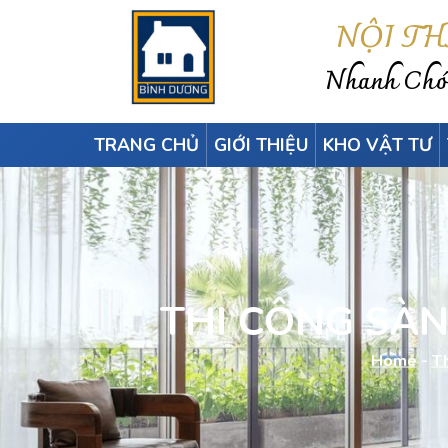
NỘI T
Nhanh Chón
TRANG CHỦ
GIỚI THIỆU
KHO VẬT TƯ
THI CÔNG SÀN 
Home
-
Th