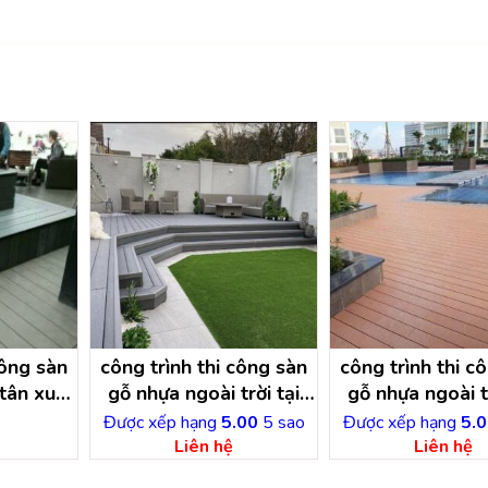
công sàn
công trình thi công sàn
công trình thi c
̣i tân xuân
gỗ nhựa ngoài trời tại
gỗ nhựa ngoài tr
hí minh
định an dầu tiếng – bình
minh hòa dầu t
Được xếp hạng
5.00
5 sao
Được xếp hạng
5.0
dương
bình dươn
Liên hệ
Liên hệ