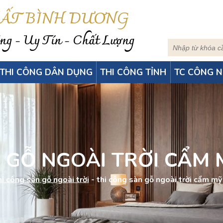
HẤT BÌNH DƯƠNG
g - Uy Tín - Chất Lượng
THI CÔNG DÂN DỤNG
THI CÔNG TỈNH
TC CÔNG N
GỖ NGOÀI TRỜI CẨM 
i công sàn gỗ ngoài trời
-
thi công sàn gỗ ngoài trời cẩm mỹ