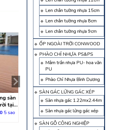
Len chân tường nhựa 12cm
Len chân tường nhựa 15cm
Len chân tường nhựa 8cm
Len chân tường nhựa 9cm
ỐP NGOÀI TRỜI CONWOOD
PHÀO CHỈ NHỰA PS&PS
Mâm trần nhựa PU- hoa văn
PU
Phào Chỉ Nhựa Bình Dương
SÀN GÁC LỬNG GÁC XÉP
ông sàn
công trình thi công sàn
thi công sàn gỗ 
Sàn nhựa gác 1.22mx2.44m
ời tại
gỗ ngoài trời tại đông
trời tại an lập dầu
Sàn nhựa gác lửng gác xép
iếng –
thạnh hóc môn- hồ chí
bình dương.thi cô
0
5 sao
Liên hệ
Liên hệ
g
minh
gỗ ngoài trời dầu
SÀN GỖ CÔNG NGHIỆP