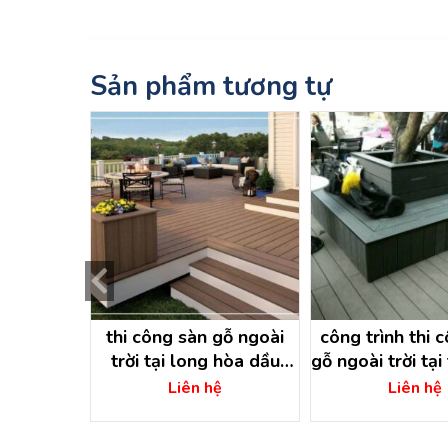
Sản phẩm tương tự
 công sàn
thi công sàn gỗ ngoài
công trình thi 
a tại tân
trời tại long hòa dầu
gỗ ngoài trời ta
n – hồ chí
tiếng – bình dương.thi
hóc môn – hồ c
.00
5 sao
Liên hệ
Liên hệ
công sàn gỗ ngoài trời
ệ
dầu tiêng