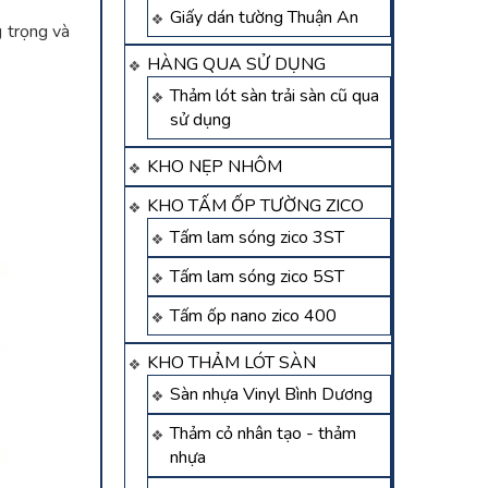
Giấy dán tường Thuận An
g trọng và
HÀNG QUA SỬ DỤNG
Thảm lót sàn trải sàn cũ qua
sử dụng
KHO NẸP NHÔM
KHO TẤM ỐP TƯỜNG ZICO
Tấm lam sóng zico 3ST
Tấm lam sóng zico 5ST
Tấm ốp nano zico 400
KHO THẢM LÓT SÀN
Sàn nhựa Vinyl Bình Dương
Thảm cỏ nhân tạo - thảm
nhựa