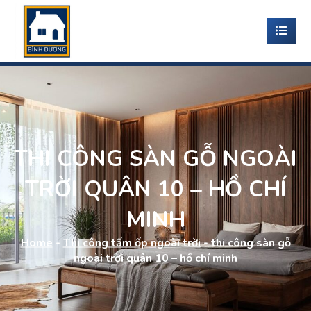
THI CÔNG SÀN GỖ NGOÀI
TRỜI QUÂN 10 – HỒ CHÍ
MINH
Home
-
Thi công tấm ốp ngoài trời
-
thi công sàn gỗ
ngoài trời quân 10 – hồ chí minh