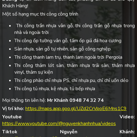
Khách Hàng!
Một số hạng mục thi công công trình
Thi công trần nhựa vân gỗ, thi công trần gỗ nhựa trong
nhà và ngoài trời
Thi công ốp tường vân gỗ, tấm ốp giả đá hoa cương
Sàn nhựa, sàn gỗ tự nhiên, sàn gỗ công nghiệp
Thi công thanh lam trụ, thanh lam ngoài trời Pergola
Thi công thảm lót sàn, thảm nhựa trải sàn, thảm nhựa
vinyl, thảm sự kiện
Thi công phào chỉ nhựa PS, chỉ nhựa pu, chỉ chỉ uốn dẻo
Thi công tủ nhựa, kệ nhựa, tủ bếp nhựa
Mọi thông tin liên hệ:
Mr Khánh 0948 74 32 74
Vị trí kho:
https://maps.app.goo.gl/UZd2CrVpoE6Mns1C9
Youtube Video:
https://www.youtube.com/@nguyenkhanhnhua/videos
Tiktok Nguyễn Khánh: