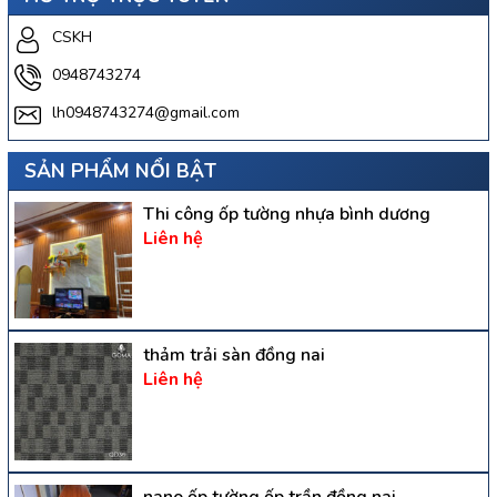
CSKH
0948743274
lh0948743274@gmail.com
SẢN PHẨM NỔI BẬT
Thi công ốp tường nhựa bình dương
Liên hệ
thảm trải sàn đồng nai
Liên hệ
nano ốp tường ốp trần đồng nai