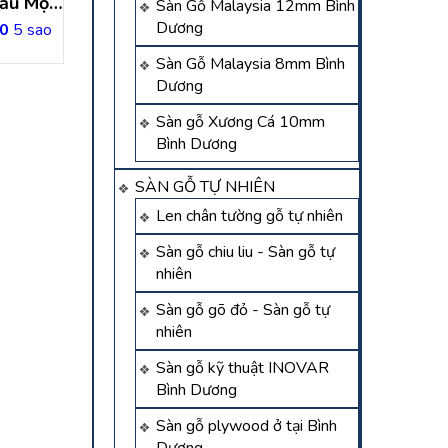
ầu Một,
gỗ ngoài trời tại bà điểm
trời tại an lập dầu
Sàn Gỗ Malaysia 12mm Bình
g
hóc môn – hồ chí minh
bình dương.thi cô
Dương
0
5 sao
Liên hệ
Liên hệ
gỗ ngoài trời dầu
Sàn Gỗ Malaysia 8mm Bình
Dương
Sàn gỗ Xương Cá 10mm
Bình Dương
SÀN GỖ TỰ NHIÊN
Len chân tường gỗ tự nhiên
Sàn gỗ chiu liu - Sàn gỗ tự
nhiên
Sàn gỗ gõ đỏ - Sàn gỗ tự
nhiên
Sàn gỗ kỹ thuật INOVAR
Bình Dương
Sàn gỗ plywood ở tại Bình