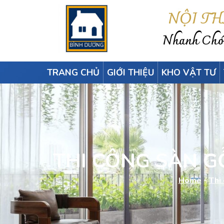
NỘI T
Nhanh Chón
TRANG CHỦ
GIỚI THIỆU
KHO VẬT TƯ
THI CÔNG SÀN GỖ
Home
-
Thi 