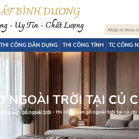
HẤT BÌNH DƯƠNG
g - Uy Tín - Chất Lượng
THI CÔNG DÂN DỤNG
THI CÔNG TỈNH
TC CÔNG N
 NGOÀI TRỜI TẠI CỦ C
công sàn gỗ ngoài trời
-
thi công sàn gỗ ngoài trời tại củ chi 