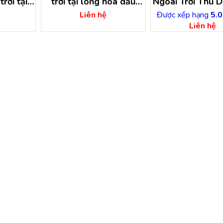
rời tại
trời tại long hòa dầu
Ngoài Trời Thu D
 tiếng –
tiếng – bình dương.thi
Bình Dươn
Liên hệ
Được xếp hạng
5.0
ng
công sàn gỗ ngoài trời
Liên hệ
dầu tiêng