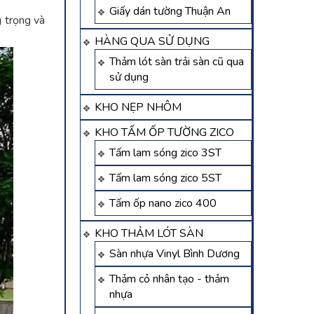
Giấy dán tường Thuận An
g trọng và
HÀNG QUA SỬ DỤNG
Thảm lót sàn trải sàn cũ qua
sử dụng
KHO NẸP NHÔM
KHO TẤM ỐP TƯỜNG ZICO
Tấm lam sóng zico 3ST
Tấm lam sóng zico 5ST
Tấm ốp nano zico 400
KHO THẢM LÓT SÀN
Sàn nhựa Vinyl Bình Dương
Thảm cỏ nhân tạo - thảm
nhựa