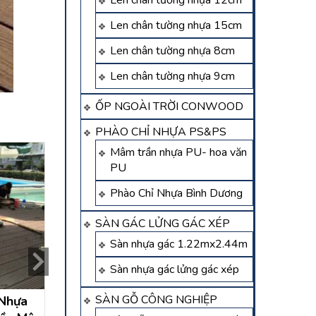
Len chân tường nhựa 12cm
Len chân tường nhựa 15cm
Len chân tường nhựa 8cm
Len chân tường nhựa 9cm
ỐP NGOÀI TRỜI CONWOOD
PHÀO CHỈ NHỰA PS&PS
Mâm trần nhựa PU- hoa văn
PU
Phào Chỉ Nhựa Bình Dương
SÀN GÁC LỬNG GÁC XÉP
Sàn nhựa gác 1.22mx2.44m
Sàn nhựa gác lửng gác xép
SÀN GỖ CÔNG NGHIỆP
 Nhựa
công trình thi công sàn
thi công sàn gỗ 