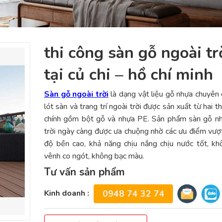
thi công sàn gỗ ngoài trơ
tại củ chi – hồ chí minh
Sàn gỗ ngoài trời
là dạng vật liệu gỗ nhựa chuyên
lót sàn và trang trí ngoài trời được sản xuất từ hai 
chính gồm bột gỗ và nhựa PE. Sản phẩm sàn gỗ nh
trời ngày càng được ưa chuộng nhờ các ưu điểm vượt
độ bền cao, khả năng chịu nắng chịu nước tốt, k
vênh co ngót, không bạc màu.
Tư vấn sản phẩm
Kinh doanh :
0948 74 32 74