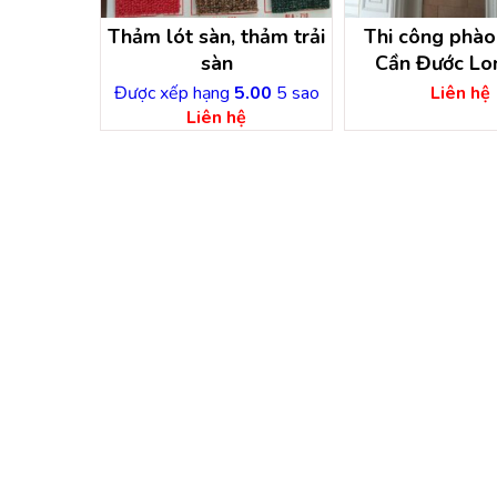
oor 12mm
Thảm lót sàn, thảm trải
Thi công phào 
FINSA sản
sàn
Cần Đước Lo
 Âu – Tây
.00
5 sao
Được xếp hạng
5.00
5 sao
Liên hệ
a
ệ
Liên hệ