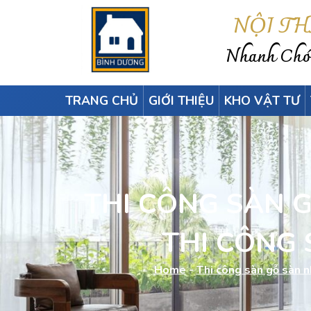
NỘI T
Nhanh Chón
TRANG CHỦ
GIỚI THIỆU
KHO VẬT TƯ
THI CÔNG SÀN GÔ
THI CÔNG S
Home
-
Thi công sàn gỗ sàn 