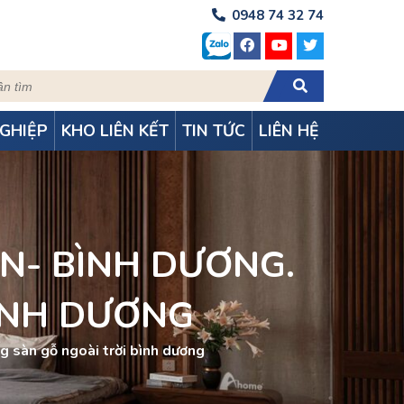
0948 74 32 74
GHIỆP
KHO LIÊN KẾT
TIN TỨC
LIÊN HỆ
 AN- BÌNH DƯƠNG.
BÌNH DƯƠNG
ng sàn gỗ ngoài trời bình dương