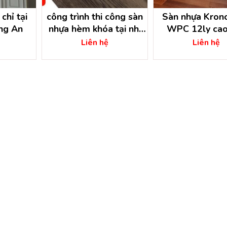
chỉ tại
công trình thi công sàn
Sàn nhựa Kron
ng An
nhựa hèm khóa tại nhị
WPC 12ly cao
bình hóc môn – hồ chí
Liên hệ
Liên hệ
minh