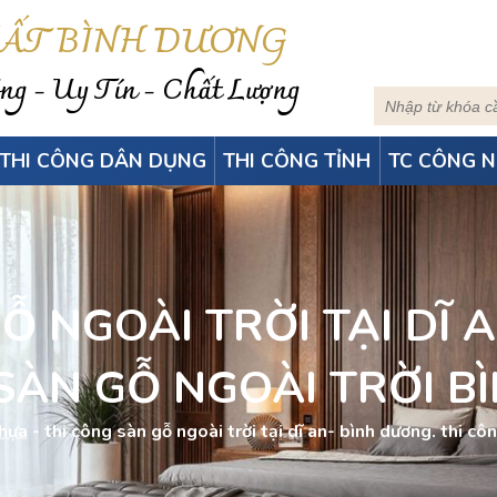
HẤT BÌNH DƯƠNG
g - Uy Tín - Chất Lượng
THI CÔNG DÂN DỤNG
THI CÔNG TỈNH
TC CÔNG N
̃ NGOÀI TRỜI TẠI DĨ
ÀN GỖ NGOÀI TRỜI 
nhựa
-
thi công sàn gỗ ngoài trời tại dĩ an- bình dương. thi cô