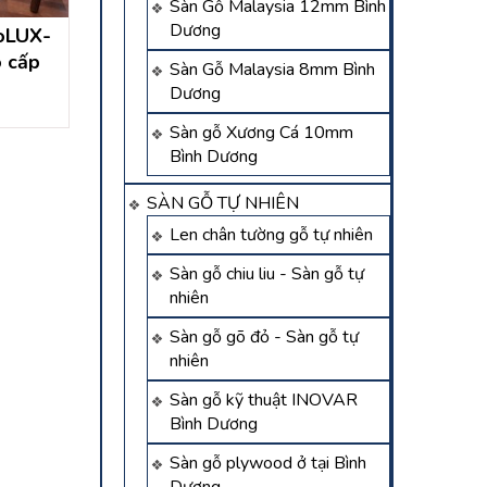
Sàn Gỗ Malaysia 12mm Bình
Dương
oLUX-
Thi Công Sàn Nhựa Hèm
Sàn Nhựa Hèm 
 cấp
Khoá Số 1 Bình Dương
Bền Bình Dươ
Sàn Gỗ Malaysia 8mm Bình
Liên hệ
Liên hệ
Dương
Sàn gỗ Xương Cá 10mm
Bình Dương
SÀN GỖ TỰ NHIÊN
Len chân tường gỗ tự nhiên
Sàn gỗ chiu liu - Sàn gỗ tự
nhiên
Sàn gỗ gõ đỏ - Sàn gỗ tự
nhiên
Sàn gỗ kỹ thuật INOVAR
Bình Dương
Sàn gỗ plywood ở tại Bình