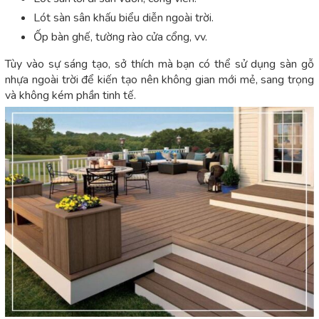
Lót sàn sân khấu biểu diễn ngoài trời.
Ốp bàn ghế, tường rào cửa cổng, vv.
Tùy vào sự sáng tạo, sở thích mà bạn có thể sử dụng sàn gỗ
nhựa ngoài trời để kiến tạo nên không gian mới mẻ, sang trọng
và không kém phần tinh tế.