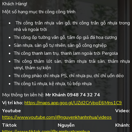
Khách Hàng!
Một số hạng mục thi công công trình
Thi công trần nhựa vân gỗ, thi công trần gỗ nhựa trong
nhà và ngoài trời
Thi công ốp tường vân gỗ, tấm ốp giả đá hoa cương
Sàn nhựa, sàn gỗ tự nhiên, sàn gỗ công nghiệp
Thi công thanh lam trụ, thanh lam ngoài trời Pergola
Thi công thảm lót sàn, thảm nhựa trải sàn, thảm nhựa
vinyl, thảm sự kiện
Thi công phào chỉ nhựa PS, chỉ nhựa pu, chỉ chỉ uốn dẻo
Thi công tủ nhựa, kệ nhựa, tủ bếp nhựa
Mọi thông tin liên hệ:
Mr Khánh 0948 74 32 74
Vị trí kho:
https://maps.app.goo.gl/UZd2CrVpoE6Mns1C9
Youtube Video:
https://www.youtube.com/@nguyenkhanhnhua/videos
Tiktok Nguyễn Khánh:
https://www.tiktok.com/@sannhuatrannhua