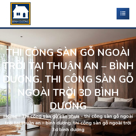
THI CÔNG SÀN GỖ NGOÀI
TRỜI TẠI THUẬN AN – BÌNH
DƯƠNG. THI CÔNG SÀN GỖ
NGOÀI TRỜI 3D BÌNH
DƯƠNG
Home
-
Thi công sàn gỗ sàn nhựa
-
thi công sàn gỗ ngoài
trời tại thuận an – bình dương. thi công sàn gỗ ngoài trời
3d bình dương