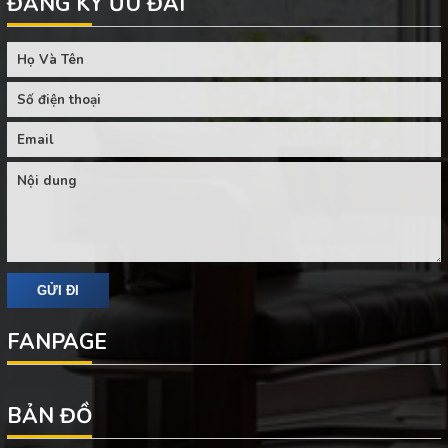
ĐĂNG KÝ ƯU ĐÃI
FANPAGE
BẢN ĐỒ