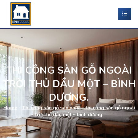
THI CÔNG SÀN GỖ NGOÀI
TRỜI THỦ DẦU MỘT – BÌNH
DƯƠNG.
Home
-
Thi công sàn gỗ sàn nhựa
-
thi công sàn gỗ ngoài
trời thủ dầu một – bình dương.