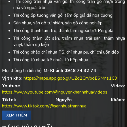
Thi công trần nhựa vân gỗ, thi công trần gỗ nhựa trong
nhà và ngoài trời
Thi công ốp tường vân gỗ, tấm ốp giả đá hoa cương
Sàn nhựa, sàn gỗ tự nhiên, sàn gỗ công nghiệp
Thi công thanh lam trụ, thanh lam ngoài trời Pergola
Thi công thảm lót sàn, thảm nhựa trải sàn, thảm nhựa
vinyl, thảm sự kiện
Thi công phào chỉ nhựa PS, chỉ nhựa pu, chỉ chỉ uốn dẻo
Thi công tủ nhựa, kệ nhựa, tủ bếp nhựa
Mọi thông tin liên hệ:
Mr Khánh 0948 74 32 74
Vị trí kho:
https://maps.app.goo.gl/UZd2CrVpoE6Mns1C9
Youtube Video:
https://www.youtube.com/@nguyenkhanhnhua/videos
Tiktok Nguyễn Khánh:
https://www.tiktok.com/@sannhuatrannhua
XEM THÊM