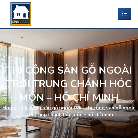
THI CÔNG SÀN GỖ NGOÀI
TRỜI TRUNG CHÁNH HÓC
MÔN – HỒ CHÍ MINH
Home
-
Thi công sàn gỗ ngoài trời
-
thi công sàn gỗ ngoài
trời trung chánh hóc môn – hồ chí minh