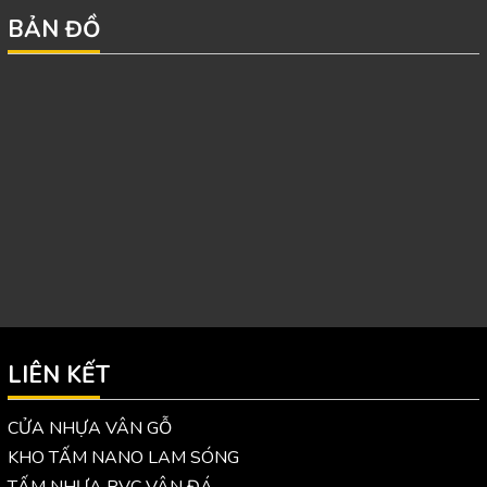
BẢN ĐỒ
LIÊN KẾT
CỬA NHỰA VÂN GỖ
KHO TẤM NANO LAM SÓNG
TẤM NHỰA PVC VÂN ĐÁ