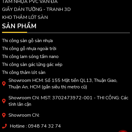
TẤM NHỰA PVC VÂN ĐÁ
GIẤY DÁN TƯỜNG - TRANH 3D
KHO THẢM LÓT SÀN
SẢN PHẨM
Thi công sàn gỗ sàn nhựa
Thi công gỗ nhựa ngoài trời
Thi công lam sóng tấm nano
Thi công sàn gác lửng gác xép
Thi công thảm lót sàn
Showroom HCM: Số 155 Mặt tiền QL13, Thuận Giao,
Thuận An, HCM (gần siêu thị metro cũ)
Showroom CN: MST: 3702473972-001 - THI CÔNG: Các
tỉnh lân cận
Showroom CN:
Hotline : 0948 74 32 74