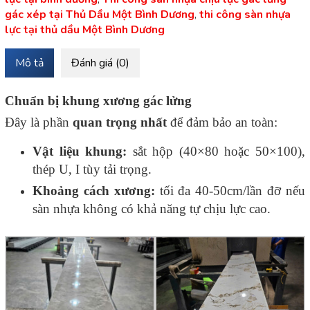
gác xép tại Thủ Dầu Một Bình Dương
,
thi công sàn nhựa
lực tại thủ dầu Một Bình Dương
Mô tả
Đánh giá (0)
Chuẩn bị khung xương gác lửng
Đây là phần
quan trọng nhất
để đảm bảo an toàn:
Vật liệu khung:
sắt hộp (40×80 hoặc 50×100),
thép U, I tùy tải trọng.
Khoảng cách xương:
tối đa 40-50cm/lần đỡ nếu
sàn nhựa không có khả năng tự chịu lực cao.