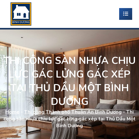
THI CÔNG SÀN NHỰA CHỊU
LỰC GÁC LỬNG GÁC XÉP
TẠI THỦ DẦU MỘT BÌNH
DƯƠNG
Home
-
Thi công Thành phố Thuận An Bình Dương
-
Thi
công sàn nhựa chịu lực gác lửng gác xép tại Thủ Dầu Một
Bình Dương