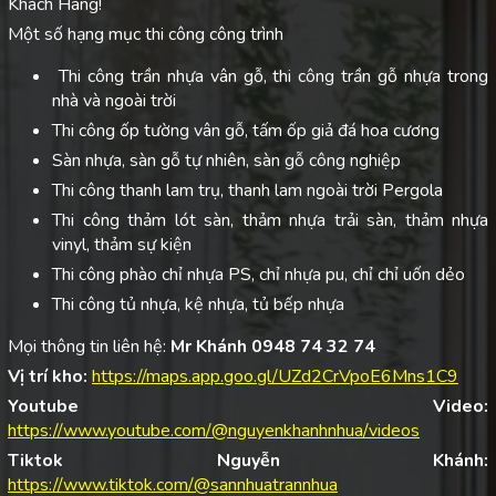
Khách Hàng!
Một số hạng mục thi công công trình
Thi công trần nhựa vân gỗ, thi công trần gỗ nhựa trong
nhà và ngoài trời
Thi công ốp tường vân gỗ, tấm ốp giả đá hoa cương
Sàn nhựa, sàn gỗ tự nhiên, sàn gỗ công nghiệp
Thi công thanh lam trụ, thanh lam ngoài trời Pergola
Thi công thảm lót sàn, thảm nhựa trải sàn, thảm nhựa
vinyl, thảm sự kiện
Thi công phào chỉ nhựa PS, chỉ nhựa pu, chỉ chỉ uốn dẻo
Thi công tủ nhựa, kệ nhựa, tủ bếp nhựa
Mọi thông tin liên hệ:
Mr Khánh 0948 74 32 74
Vị trí kho:
https://maps.app.goo.gl/UZd2CrVpoE6Mns1C9
Youtube Video:
https://www.youtube.com/@nguyenkhanhnhua/videos
Tiktok Nguyễn Khánh:
https://www.tiktok.com/@sannhuatrannhua