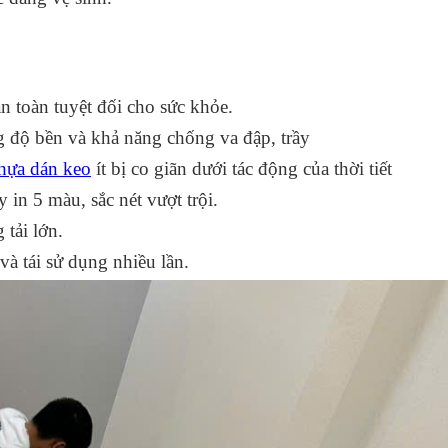
 toàn tuyệt đối cho sức khỏe.
g độ bền và khả năng chống va đập, trầy
hựa dán keo
ít bị co giãn dưới tác động của thời tiết
 in 5 màu, sắc nét vượt trội.
 tải lớn.
à tái sử dụng nhiều lần.