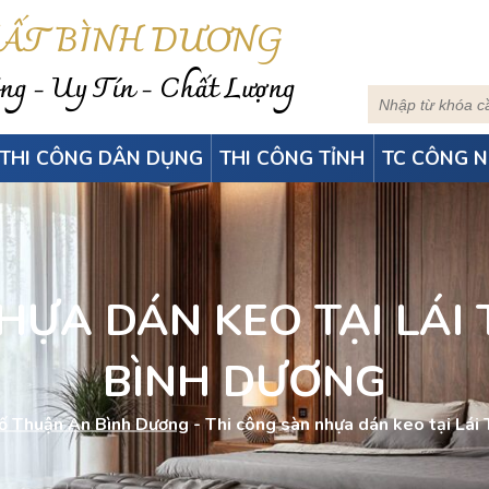
HẤT BÌNH DƯƠNG
g - Uy Tín - Chất Lượng
THI CÔNG DÂN DỤNG
THI CÔNG TỈNH
TC CÔNG N
ỰA DÁN KEO TẠI LÁ
BÌNH DƯƠNG
ố Thuận An Bình Dương
-
Thi công sàn nhựa dán keo tại Lá