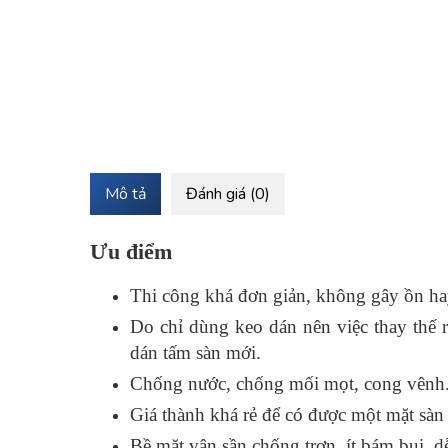
Mô tả
Đánh giá (0)
Ưu điểm
Thi công khá đơn giản, không gây ồn h
Do chỉ dùng keo dán nên việc thay thế r
dán tấm sàn mới.
Chống nước, chống mối mọt, cong vênh
Giá thành khá rẻ để có được một mặt sàn 
Bề mặt vân sần chống trơn, ít bám bụi, d