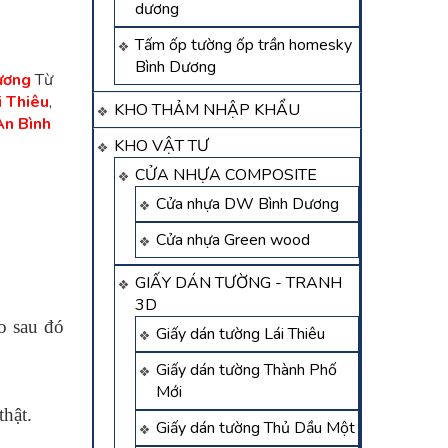
dương
Tấm ốp tường ốp trần homesky
Bình Dương
ương
Từ
́i Thiêu
,
KHO THẢM NHẬP KHẨU
An Bình
KHO VẬT TƯ
CỬA NHỰA COMPOSITE
Cửa nhựa DW Bình Dương
Cửa nhựa Green wood
GIẤY DÁN TƯỜNG - TRANH
3D
eo sau đó
Giấy dán tường Lái Thiêu
Giấy dán tường Thành Phố
Mới
thật.
Giấy dán tường Thủ Dầu Một