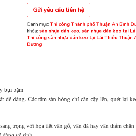
Gửi yêu cầu liên hệ
Danh mục:
Thi công Thành phố Thuận An Bình D
khóa:
sàn nhựa dán keo
,
sàn nhựa dán keo tại La
Thi công sàn nhựa dán keo tại Lái Thiêu Thuận 
Dương
ay bụi bặm
ất dễ dàng. Các tấm sàn hỏng chỉ cần cậy lên, quét lại k
.
sang trọng với họa tiết vân gỗ, vân đá hay vân thảm chân 
ễ dàng vệ sinh.