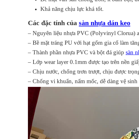
Khả năng chịu lực khá tốt.
Các đặc tính của
sàn nhựa dán keo
– Nguyên liệu nhựa PVC (Polyvinyl Clorua) an
– Bề mặt tráng PU với hạt gốm gia cố làm tăn
– Thành phần nhựa PVC và bột đá giúp
sàn n
– Lớp wear layer 0.1mm được tạo trên nền giấy
– Chịu nước, chống trơn trượt, chịu được trọng
– Chống vi khuẩn, nấm mốc, dễ dàng vệ sinh v