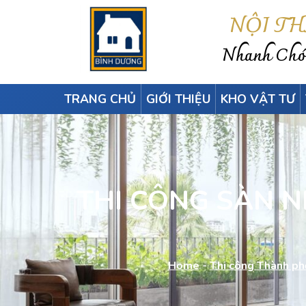
NỘI T
Nhanh Chón
TRANG CHỦ
GIỚI THIỆU
KHO VẬT TƯ
THI CÔNG SÀN NH
Home
-
Thi công Thành ph