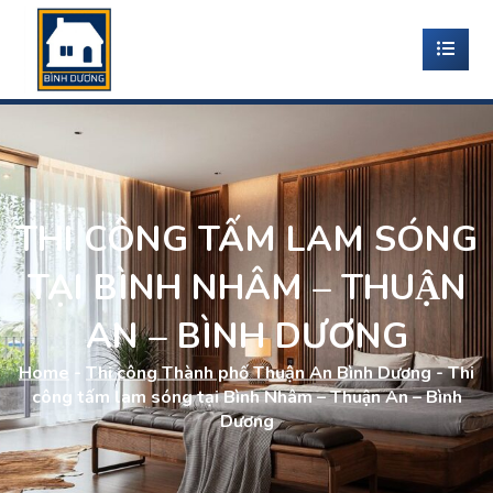
THI CÔNG TẤM LAM SÓNG
TẠI BÌNH NHÂM – THUẬN
AN – BÌNH DƯƠNG
Home
-
Thi công Thành phố Thuận An Bình Dương
-
Thi
công tấm lam sóng tại Bình Nhâm – Thuận An – Bình
Dương