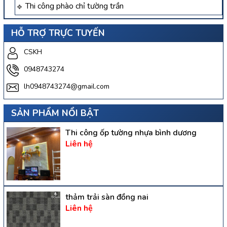
Thi công phào chỉ tường trần
HỖ TRỢ TRỰC TUYẾN
CSKH
0948743274
lh0948743274@gmail.com
SẢN PHẨM NỔI BẬT
Thi công ốp tường nhựa bình dương
Liên hệ
thảm trải sàn đồng nai
Liên hệ