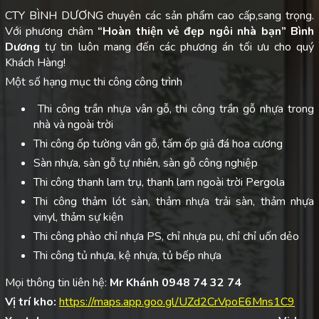
CTY BÌNH DƯƠNG chuyên các sản phẩm cao cấp,sang trọng.
Với phương châm
“Hoàn thiện vẻ đẹp ngôi nhà bạn”
Bình
Dương
tự tin luôn mang đến các phương án tối ưu cho quý
Khách Hàng!
Một số hạng mục thi công công trình
Thi công trần nhựa vân gỗ, thi công trần gỗ nhựa trong
nhà và ngoài trời
Thi công ốp tường vân gỗ, tấm ốp giả đá hoa cương
Sàn nhựa, sàn gỗ tự nhiên, sàn gỗ công nghiệp
Thi công thanh lam trụ, thanh lam ngoài trời Pergola
Thi công thảm lót sàn, thảm nhựa trải sàn, thảm nhựa
vinyl, thảm sự kiện
Thi công phào chỉ nhựa PS, chỉ nhựa pu, chỉ chỉ uốn dẻo
Thi công tủ nhựa, kệ nhựa, tủ bếp nhựa
Mọi thông tin liên hệ:
Mr Khánh 0948 74 32 74
Vị trí kho:
https://maps.app.goo.gl/UZd2CrVpoE6Mns1C9