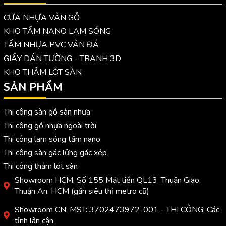
CỬA NHỰA VÂN GỖ
KHO TẤM NANO LAM SÓNG
TẤM NHỰA PVC VÂN ĐÁ
GIẤY DÁN TƯỜNG - TRANH 3D
KHO THẢM LÓT SÀN
SẢN PHẨM
Thi công sàn gỗ sàn nhựa
Thi công gỗ nhựa ngoài trời
Thi công lam sóng tấm nano
Thi công sàn gác lửng gác xép
Thi công thảm lót sàn
Showroom HCM: Số 155 Mặt tiền QL13, Thuận Giao,
Thuận An, HCM (gần siêu thị metro cũ)
Showroom CN: MST: 3702473972-001 - THI CÔNG: Các
tỉnh lân cận