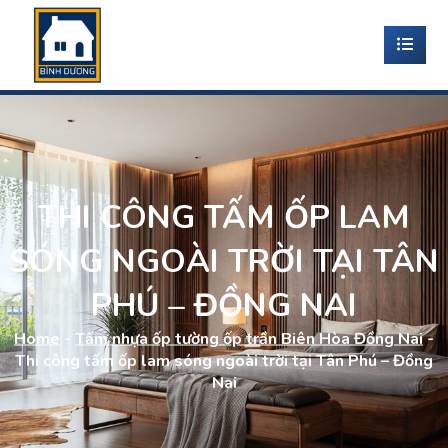
THI CÔNG TẤM ỐP LAM
SÓNG NGOÀI TRỜI TẠI TÂN
PHÚ – ĐỒNG NAI
Home
-
Tấm nhựa ốp tường ốp trần Biên Hòa Đồng Nai
-
Thi công tấm ốp lam sóng ngoài trời tại Tân Phú – Đồng
Nai