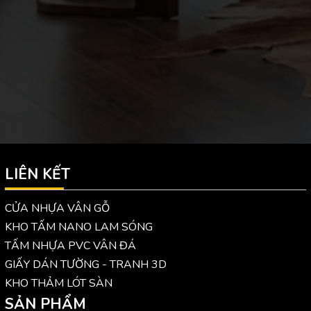
LIÊN KẾT
CỬA NHỰA VÂN GỖ
KHO TẤM NANO LAM SÓNG
TẤM NHỰA PVC VÂN ĐÁ
GIẤY DÁN TƯỜNG - TRANH 3D
KHO THẢM LÓT SÀN
SẢN PHẨM