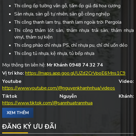
Thi công ốp tường vân gỗ, tấm ốp giả đá hoa cương
Sàn nhựa, sàn gỗ tự nhiên, sàn gỗ công nghiệp
Thi công thanh lam trụ, thanh lam ngoài trời Pergola
Thi công thảm lót sàn, thảm nhựa trải sàn, thảm nhựa
vinyl, thảm sự kiện
Thi công phào chỉ nhựa PS, chỉ nhựa pu, chỉ chỉ uốn dẻo
Thi công tủ nhựa, kệ nhựa, tủ bếp nhựa
Mọi thông tin liên hệ:
Mr Khánh 0948 74 32 74
Vị trí kho:
https://maps.app.goo.gl/UZd2CrVpoE6Mns1C9
Youtube Video:
https://www.youtube.com/@nguyenkhanhnhua/videos
Tiktok Nguyễn Khánh:
https://www.tiktok.com/@sannhuatrannhua
XEM THÊM
ĐĂNG KÝ ƯU ĐÃI