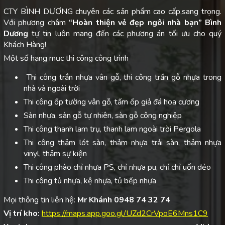
CTY BÌNH DƯƠNG chuyên các sản phẩm cao cấp,sang trọng.
Với phương châm
“Hoàn thiện vẻ đẹp ngôi nhà bạn”
Bình
Dương
tự tin luôn mang đến các phương án tối ưu cho quý
Khách Hàng!
Một số hạng mục thi công công trình
Thi công trần nhựa vân gỗ, thi công trần gỗ nhựa trong
nhà và ngoài trời
Thi công ốp tường vân gỗ, tấm ốp giả đá hoa cương
Sàn nhựa, sàn gỗ tự nhiên, sàn gỗ công nghiệp
Thi công thanh lam trụ, thanh lam ngoài trời Pergola
Thi công thảm lót sàn, thảm nhựa trải sàn, thảm nhựa
vinyl, thảm sự kiện
Thi công phào chỉ nhựa PS, chỉ nhựa pu, chỉ chỉ uốn dẻo
Thi công tủ nhựa, kệ nhựa, tủ bếp nhựa
Mọi thông tin liên hệ:
Mr Khánh 0948 74 32 74
Vị trí kho:
https://maps.app.goo.gl/UZd2CrVpoE6Mns1C9