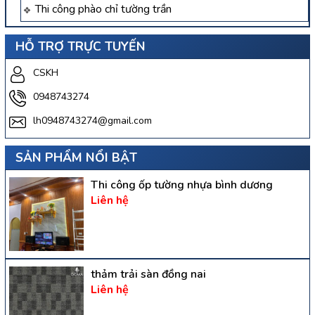
Thi công phào chỉ tường trần
HỖ TRỢ TRỰC TUYẾN
CSKH
0948743274
lh0948743274@gmail.com
SẢN PHẨM NỔI BẬT
Thi công ốp tường nhựa bình dương
Liên hệ
thảm trải sàn đồng nai
Liên hệ