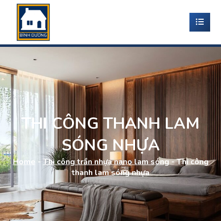
THI CÔNG THANH LAM
SÓNG NHỰA
Home
-
Thi công trần nhựa nano lam sóng
-
Thi công
thanh lam sóng nhựa