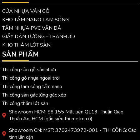
CỬA NHỰA VÂN GỖ
KHO TẤM NANO LAM SÓNG
TẤM NHỰA PVC VÂN ĐÁ
GIẤY DÁN TƯỜNG - TRANH 3D
KHO THẢM LÓT SÀN
SẢN PHẨM
Thi công sàn gỗ sàn nhựa
Thi công gỗ nhựa ngoài trời
Thi công lam sóng tấm nano
Thi công sàn gác lửng gác xép
Thi công thảm lót sàn
Showroom HCM: Số 155 Mặt tiền QL13, Thuận Giao,
Thuận An, HCM (gần siêu thị metro cũ)
Showroom CN: MST: 3702473972-001 - THI CÔNG: Các
tỉnh lân cận