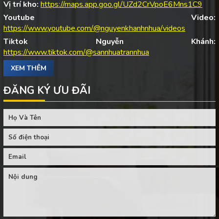
Vị trí kho:
https://maps.app.goo.gl/UZd2CrVpoE6Mns1C9
Youtube Video:
https://www.youtube.com/@nguyenkhanhnhua/videos
Tiktok Nguyễn Khánh:
https://www.tiktok.com/@sannhuatrannhua
XEM THÊM
ĐĂNG KÝ ƯU ĐÃI