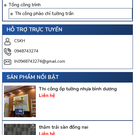
Tổng công trình
Thi công phào chỉ tường trần
HỖ TRỢ TRỰC TUYẾN
CSKH
0948743274
lh0948743274@gmail.com
SẢN PHẨM NỔI BẬT
Thi công ốp tường nhựa bình dương
Liên hệ
thảm trải sàn đồng nai
Liên hệ