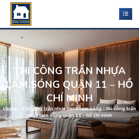
THI CÔNG TRẦN NHỰA
LAM SÓNG QUẬN 11 – HỒ
CHÍ MINH
Home
-
Thi công trần nhựa nano lam sóng
-
thi công trần
nhựa lam sóng quận 11 – hồ chí minh