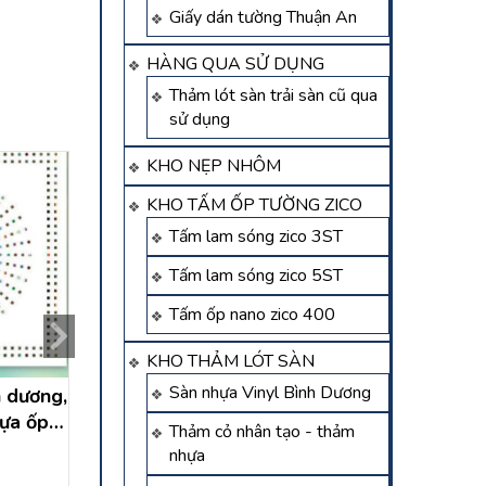
Giấy dán tường Thuận An
HÀNG QUA SỬ DỤNG
Thảm lót sàn trải sàn cũ qua
sử dụng
KHO NẸP NHÔM
KHO TẤM ỐP TƯỜNG ZICO
Tấm lam sóng zico 3ST
Tấm lam sóng zico 5ST
Tấm ốp nano zico 400
KHO THẢM LÓT SÀN
Sàn nhựa Vinyl Bình Dương
h dương,
Thi công trần nhựa thả
Trần nhựa Bình D
hựa ốp
phú cường bình dương
trần nhựa thả tấ
Thảm cỏ nhân tạo - thảm
a
Bình Dương
Liên hệ
Được xếp hạng
5.0
nhựa
Liên hệ