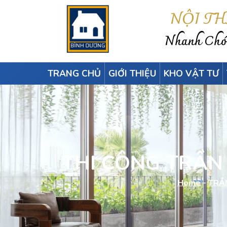
NỘI T
Nhanh Chón
TRANG CHỦ
GIỚI THIỆU
KHO VẬT TƯ
THI CÔNG TRẦN
Home
-
TRẦ