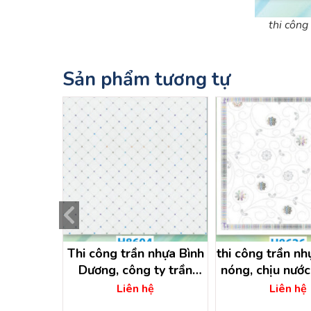
thi công
Sản phẩm tương tự
 nhựa thả
Thi công trần nhựa Bình
thi công trần n
ình dương
Dương, công ty trần
nóng, chịu nước 
nhựa bình dương
dương
ệ
Liên hệ
Liên hệ