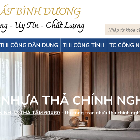
HẤT BÌNH DƯƠNG
g - Uy Tín - Chất Lượng
THI CÔNG DÂN DỤNG
THI CÔNG TỈNH
TC CÔNG N
 NHỰA THẢ CHÍNH NG
N NHỰA THẢ TẤM 60X60
-
thi công trần nhựa thả chính ng