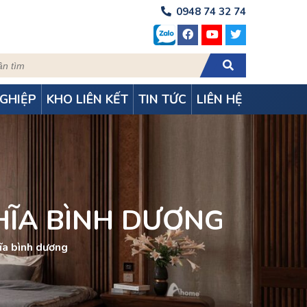
0948 74 32 74
GHIỆP
KHO LIÊN KẾT
TIN TỨC
LIÊN HỆ
HĨA BÌNH DƯƠNG
hĩa bình dương