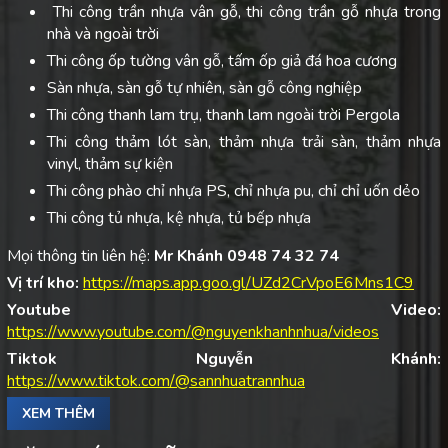
Thi công trần nhựa vân gỗ, thi công trần gỗ nhựa trong
nhà và ngoài trời
Thi công ốp tường vân gỗ, tấm ốp giả đá hoa cương
Sàn nhựa, sàn gỗ tự nhiên, sàn gỗ công nghiệp
Thi công thanh lam trụ, thanh lam ngoài trời Pergola
Thi công thảm lót sàn, thảm nhựa trải sàn, thảm nhựa
vinyl, thảm sự kiện
Thi công phào chỉ nhựa PS, chỉ nhựa pu, chỉ chỉ uốn dẻo
Thi công tủ nhựa, kệ nhựa, tủ bếp nhựa
Mọi thông tin liên hệ:
Mr Khánh 0948 74 32 74
Vị trí kho:
https://maps.app.goo.gl/UZd2CrVpoE6Mns1C9
Youtube Video:
https://www.youtube.com/@nguyenkhanhnhua/videos
Tiktok Nguyễn Khánh:
https://www.tiktok.com/@sannhuatrannhua
XEM THÊM