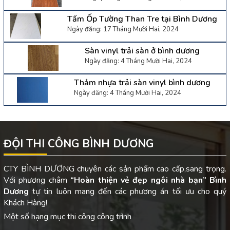
Tấm Ốp Tường Than Tre tại Bình Dương
Ngày đăng: 17 Tháng Mười Hai, 2024
Sàn vinyl trải sàn ở bình dương
Ngày đăng: 4 Tháng Mười Hai, 2024
Thảm nhựa trải sàn vinyl bình dương
Ngày đăng: 4 Tháng Mười Hai, 2024
ĐỘI THI CÔNG BÌNH DƯƠNG
CTY BÌNH DƯƠNG chuyên các sản phẩm cao cấp,sang trọng.
Với phương châm
“Hoàn thiện vẻ đẹp ngôi nhà bạn”
Bình
Dương
tự tin luôn mang đến các phương án tối ưu cho quý
Khách Hàng!
Một số hạng mục thi công công trình