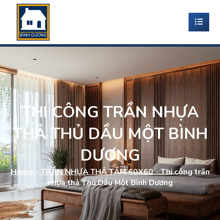
THI CÔNG TRẦN NHỰA
THẢ THỦ DẦU MỘT BÌNH
DƯƠNG
Home
-
TRẦN NHỰA THẢ TẤM 60X60
-
Thi công trần
nhựa thả Thủ Dầu Một Bình Dương