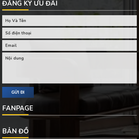
ĐĂNG KÝ ƯU ĐÃI
FANPAGE
BẢN ĐỒ