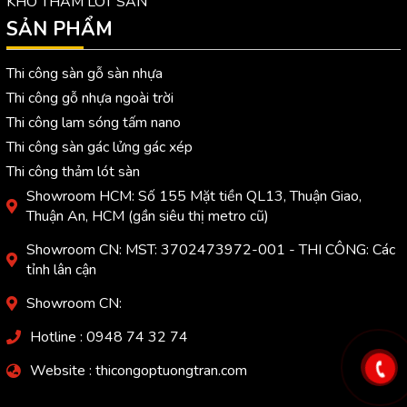
KHO THẢM LÓT SÀN
SẢN PHẨM
Thi công sàn gỗ sàn nhựa
Thi công gỗ nhựa ngoài trời
Thi công lam sóng tấm nano
Thi công sàn gác lửng gác xép
Thi công thảm lót sàn
Showroom HCM: Số 155 Mặt tiền QL13, Thuận Giao,
Thuận An, HCM (gần siêu thị metro cũ)
Showroom CN: MST: 3702473972-001 - THI CÔNG: Các
tỉnh lân cận
Showroom CN:
Hotline : 0948 74 32 74
Website : thicongoptuongtran.com