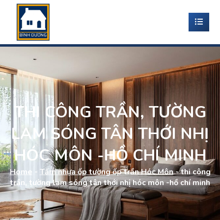
THI CÔNG TRẦN, TƯỜNG
LAM SÓNG TÂN THỚI NHỊ
HÓC MÔN -HỒ CHÍ MINH
Home
-
Tấm nhựa ốp tường ốp trần Hóc Môn
-
thi công
trần, tường lam sóng tân thới nhị hóc môn -hồ chí minh