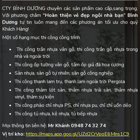
CTY BÌNH DƯƠNG chuyên các sản phẩm cao cấp,sang trọng.
Với phương châm
“Hoàn thiện vẻ đẹp ngôi nhà bạn”
Bình
Dương
tự tin luôn mang đến các phương án tối ưu cho quý
Khách Hàng!
Một số hạng mục thi công công trình
Thi công trần nhựa vân gỗ, thi công trần gỗ nhựa trong
nhà và ngoài trời
Thi công ốp tường vân gỗ, tấm ốp giả đá hoa cương
Sàn nhựa, sàn gỗ tự nhiên, sàn gỗ công nghiệp
Thi công thanh lam trụ, thanh lam ngoài trời Pergola
Thi công thảm lót sàn, thảm nhựa trải sàn, thảm nhựa
vinyl, thảm sự kiện
Thi công phào chỉ nhựa PS, chỉ nhựa pu, chỉ chỉ uốn dẻo
Thi công tủ nhựa, kệ nhựa, tủ bếp nhựa
Mọi thông tin liên hệ:
Mr Khánh 0948 74 32 74
Vị trí kho:
https://maps.app.goo.gl/UZd2CrVpoE6Mns1C9