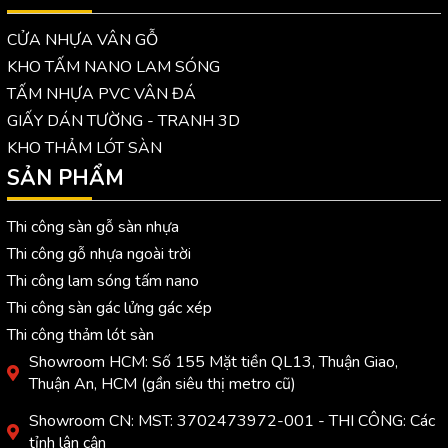
CỬA NHỰA VÂN GỖ
KHO TẤM NANO LAM SÓNG
TẤM NHỰA PVC VÂN ĐÁ
GIẤY DÁN TƯỜNG - TRANH 3D
KHO THẢM LÓT SÀN
SẢN PHẨM
Thi công sàn gỗ sàn nhựa
Thi công gỗ nhựa ngoài trời
Thi công lam sóng tấm nano
Thi công sàn gác lửng gác xép
Thi công thảm lót sàn
Showroom HCM: Số 155 Mặt tiền QL13, Thuận Giao,
Thuận An, HCM (gần siêu thị metro cũ)
Showroom CN: MST: 3702473972-001 - THI CÔNG: Các
tỉnh lân cận