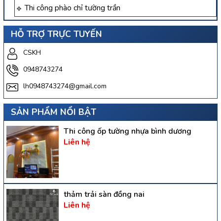
Thi công phào chỉ tường trần
HỖ TRỢ TRỰC TUYẾN
CSKH
0948743274
lh0948743274@gmail.com
SẢN PHẨM NỔI BẬT
Thi công ốp tường nhựa bình dương
Liên hệ
thảm trải sàn đồng nai
Liên hệ