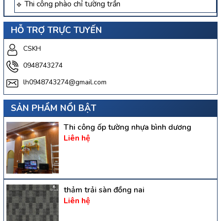
Thi công phào chỉ tường trần
HỖ TRỢ TRỰC TUYẾN
CSKH
0948743274
lh0948743274@gmail.com
SẢN PHẨM NỔI BẬT
Thi công ốp tường nhựa bình dương
Liên hệ
thảm trải sàn đồng nai
Liên hệ