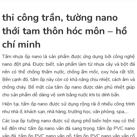
thi công trần, tường nano
thới tam thôn hóc môn – hồ
chí minh
Tấm nhựa ốp nano là sản phẩm được ứng dụng bởi công nghệ
nano đột phá. Được biết, sản phẩm làm từ nhựa cây và bột đá
nên có thể chống thấm nước, chống ẩm mốc, oxy hóa rất tốt.
Bên cạnh đó, tấm ốp này còn có khả năng chịu nhiệt, cách âm và
chống cháy. Bề mặt của tấm ốp nano được dán phủ nhiệt giúp
cho sản phẩm dễ dàng vệ sinh bằng nước khi bị dính bẩn.
Hiện tại, tấm ốp nano được sử dụng rộng rãi ở nhiều công trình
như nhà ở, khách sạn, nhà hàng, trường học, văn phòng, spa,…
Các loại ốp tường nano được sử dụng phổ biến hiện nay có thể
kể đến như: tấm ốp nano vân đá sang trọng, tấm ốp PVC nano
vân đá, tấm ốp PVC nano vân gỗ, tấm ốp PVC nano vân vân cổ