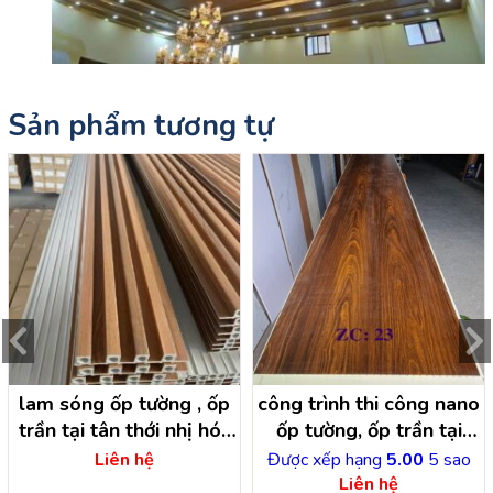
Sản phẩm tương tự
lam sóng ốp tường , ốp
công trình thi công nano
trần tại tân thới nhị hóc
ốp tường, ốp trần tại
môn – hồ chí minh
đông thạnh hóc môn
Liên hệ
Được xếp hạng
5.00
5 sao
Liên hệ