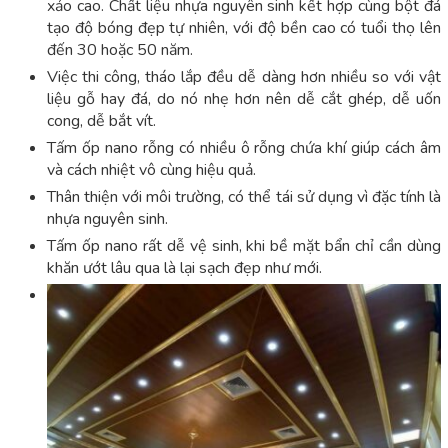
xảo cao. Chất liệu nhựa nguyên sinh kết hợp cùng bột đá
tạo độ bóng đẹp tự nhiên, với độ bền cao có tuổi thọ lên
đến 30 hoặc 50 năm.
Việc thi công, tháo lắp đều dễ dàng hơn nhiều so với vật
liệu gỗ hay đá, do nó nhẹ hơn nên dễ cắt ghép, dễ uốn
cong, dễ bắt vít.
Tấm ốp nano rỗng có nhiều ô rỗng chứa khí giúp cách âm
và cách nhiệt vô cùng hiệu quả.
Thân thiện với môi trường, có thể tái sử dụng vì đặc tính là
nhựa nguyên sinh.
Tấm ốp nano rất dễ vệ sinh, khi bề mặt bẩn chỉ cần dùng
khăn ướt lâu qua là lại sạch đẹp như mới.