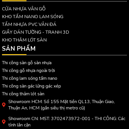
CỬA NHỰA VÂN GỖ
KHO TẤM NANO LAM SÓNG
TẤM NHỰA PVC VÂN ĐÁ
GIẤY DÁN TƯỜNG - TRANH 3D
KHO THẢM LÓT SÀN
SẢN PHẨM
Thi công sàn gỗ sàn nhựa
Thi công gỗ nhựa ngoài trời
Thi công lam sóng tấm nano
Thi công sàn gác lửng gác xép
Thi công thảm lót sàn
Showroom HCM: Số 155 Mặt tiền QL13, Thuận Giao,
Thuận An, HCM (gần siêu thị metro cũ)
Showroom CN: MST: 3702473972-001 - THI CÔNG: Các
tỉnh lân cận