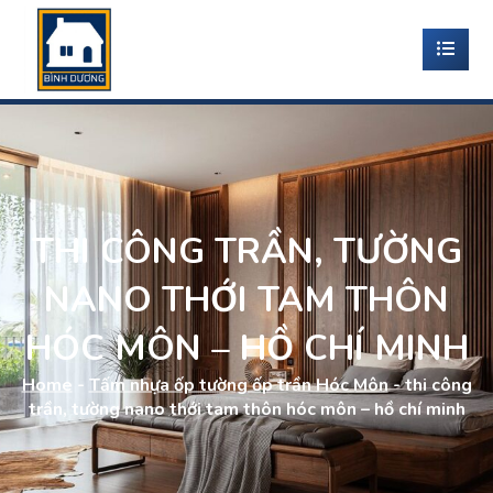
THI CÔNG TRẦN, TƯỜNG
NANO THỚI TAM THÔN
HÓC MÔN – HỒ CHÍ MINH
Home
-
Tấm nhựa ốp tường ốp trần Hóc Môn
-
thi công
trần, tường nano thới tam thôn hóc môn – hồ chí minh