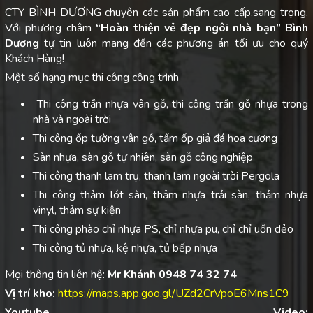
CTY BÌNH DƯƠNG chuyên các sản phẩm cao cấp,sang trọng.
Với phương châm
“Hoàn thiện vẻ đẹp ngôi nhà bạn”
Bình
Dương
tự tin luôn mang đến các phương án tối ưu cho quý
Khách Hàng!
Một số hạng mục thi công công trình
Thi công trần nhựa vân gỗ, thi công trần gỗ nhựa trong
nhà và ngoài trời
Thi công ốp tường vân gỗ, tấm ốp giả đá hoa cương
Sàn nhựa, sàn gỗ tự nhiên, sàn gỗ công nghiệp
Thi công thanh lam trụ, thanh lam ngoài trời Pergola
Thi công thảm lót sàn, thảm nhựa trải sàn, thảm nhựa
vinyl, thảm sự kiện
Thi công phào chỉ nhựa PS, chỉ nhựa pu, chỉ chỉ uốn dẻo
Thi công tủ nhựa, kệ nhựa, tủ bếp nhựa
Mọi thông tin liên hệ:
Mr Khánh 0948 74 32 74
Vị trí kho:
https://maps.app.goo.gl/UZd2CrVpoE6Mns1C9
Youtube Video: