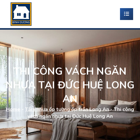
THI CÔNG VÁCH NGĂN
NHỰA TẠI ĐỨC HUỆ LONG
AN
Home
-
Tấm nhựa ốp tường ốp trần Long An
-
Thi công
vách ngăn nhựa tại Đức Huệ Long An