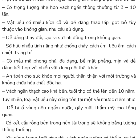
– Có trọng lượng nhẹ hơn vách ngăn thông thường từ 8 – 10
lần.
– Vật liệu có nhiều kích cỡ và dễ dàng tháo lắp, gọt bỏ tùy
thuộc vào không gian, nhu cầu sử dụng.
– Dễ dàng thay đổi, tạo ra sự linh động trong không gian.
– Sở hữu nhiều tính năng như: chống cháy, cách âm, tiêu âm, cách
nhiệt, trang trí.
– Có mẫu mã phong phú, đa dạng, bề mặt phẳng, mịn và dễ
dàng kết hợp với nhiều vật dụng nội thất khác.
– An toàn cho sức khỏe mọi người, thân thiện với môi trường và
không chứa hóa chất độc hại.
– Vách ngăn thạch cao khá bền, tuổi thọ có thể lên đến 10 năm.
Tuy nhiên, loại vật liệu này cũng tồn tại một vài nhược điểm như:
– Dễ bị ố vàng nếu ngấm nước, gây mất thẩm mỹ cho tổng
quan.
– Có kết cấu rỗng bên trong nên tải trọng sẽ không bằng tường
thông thường.
– Khi dùng trong thời gian dài, vách ngăn tường có thể bị co lại,