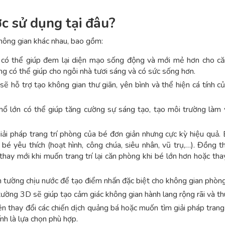
c sử dụng tại đâu?
hông gian khác nhau, bao gồm:
có thể giúp đem lại diện mạo sống động và mới mẻ hơn cho că
 có thể giúp cho ngôi nhà tươi sáng và có sức sống hơn.
 hỗ trợ tạo không gian thư giãn, yên bình và thể hiện cá tính c
ổ lớn có thể giúp tăng cường sự sáng tạo, tạo môi trường làm v
ải pháp trang trí phòng của bé đơn giản nhưng cực kỳ hiệu quả.
bé yêu thích (hoạt hình, công chúa, siêu nhân, vũ trụ,…). Đồng th
hay mới khi muốn trang trí lại căn phòng khi bé lớn hơn hoặc th
n tường chịu nước để tạo điểm nhấn đặc biệt cho không gian phòn
ường 3D sẽ giúp tạo cảm giác không gian hành lang rộng rãi và thú
thay đổi các chiến dịch quảng bá hoặc muốn tìm giải pháp trang 
nh là lựa chọn phù hợp.