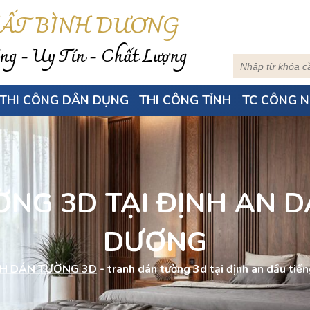
HẤT BÌNH DƯƠNG
g - Uy Tín - Chất Lượng
THI CÔNG DÂN DỤNG
THI CÔNG TỈNH
TC CÔNG N
NG 3D TẠI ĐỊNH AN DẦ
DƯƠNG
H DÁN TƯỜNG 3D
-
tranh dán tường 3d tại định an dầu tiê