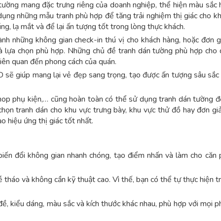
tường mang đặc trưng riêng của doanh nghiệp, thể hiện màu sắc 
dụng những mẫu tranh phù hợp để tăng trải nghiệm thị giác cho k
g, lạ mắt và để lại ấn tượng tốt trong lòng thực khách.
h những không gian check-in thú vị cho khách hàng, hoặc đơn gi
là lựa chọn phù hợp. Những chủ đề tranh dán tường phù hợp cho 
 liên quan đến phong cách của quán.
 sẽ giúp mang lại vẻ đẹp sang trọng, tạo được ấn tượng sâu sắc 
op phụ kiện,… cũng hoàn toàn có thể sử dụng tranh dán tường đ
họn tranh dán cho khu vực trưng bày, khu vực thử đồ hay đơn giả
 hiệu ứng thị giác tốt nhất.
iến đổi không gian nhanh chóng, tạo điểm nhấn và làm cho căn 
tháo và không cần kỹ thuật cao. Vì thế, bạn có thể tự thực hiện tra
đề, kiểu dáng, màu sắc và kích thước khác nhau, phù hợp với mọi 