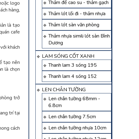
Thảm đế cao su - thảm gạch
hoặc logo
hách hàng,
Thảm lót lối đi - thảm nhựa
Thảm lót sàn văn phòng
ản là tạo
quán cafe
Thảm nhựa simili lót sàn Bình
Dương
với khách
LAM SÓNG CỐT XANH
ể tạo nên
Thanh lam 3 sóng 195
n là chọn
Thanh lam 4 sóng 152
LEN CHÂN TƯỜNG
phòng trở
Len chân tường 68mm -
6.8cm
ng trí tại
Len chân tường 7.5cm
Len chân tường nhựa 10cm
phong cách