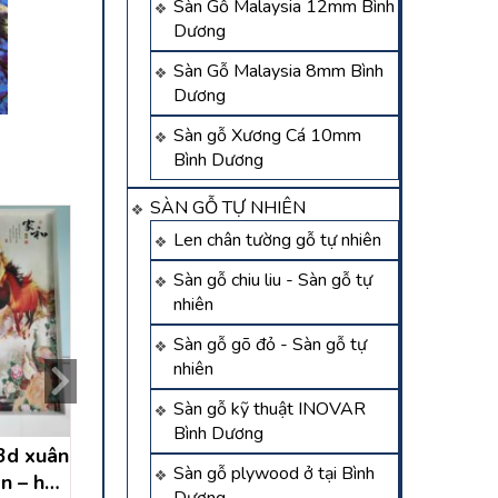
Sàn Gỗ Malaysia 12mm Bình
Dương
Sàn Gỗ Malaysia 8mm Bình
Dương
Sàn gỗ Xương Cá 10mm
Bình Dương
SÀN GỖ TỰ NHIÊN
Len chân tường gỗ tự nhiên
Sàn gỗ chiu liu - Sàn gỗ tự
nhiên
Sàn gỗ gõ đỏ - Sàn gỗ tự
nhiên
Sàn gỗ kỹ thuật INOVAR
Bình Dương
 3d xuân
tranh dán tường 3d tại
tranh dán tường 3
Sàn gỗ plywood ở tại Bình
n – hồ
minh hòa dầu tiếng – hồ
thành dầu tiếng