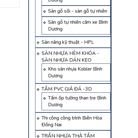
Dương
chí minh
dương
Liên hệ
Liên hệ
Sàn gỗ sồi - sàn gỗ tự nhiên
Sàn gỗ tự nhiên căm xe Bình
Dương
Sàn nâng kỹ thuật - HPL
SÀN NHỰA HÈM KHÓA -
SÀN NHỰA DÁN KEO
Kho sàn nhựa Kobler Bình
Dương
TẤM PVC GIẢ ĐÁ -3D
Tấm ốp tường than tre Bình
Dương
Thi công công trình Biên Hòa
Đồng Nai
TRẦN NHỰA THẢ TẤM