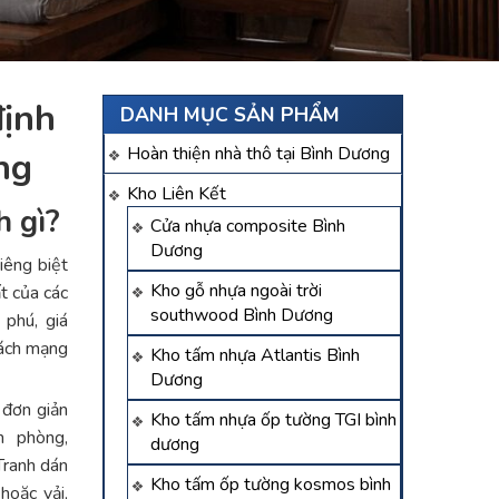
ịnh
DANH MỤC SẢN PHẨM
Hoàn thiện nhà thô tại Bình Dương
ơng
Kho Liên Kết
h gì?
Cửa nhựa composite Bình
Dương
riêng biệt
Kho gỗ nhựa ngoài trời
ất của các
southwood Bình Dương
phú, giá
cách mạng
Kho tấm nhựa Atlantis Bình
Dương
 đơn giản
Kho tấm nhựa ốp tường TGI bình
n phòng,
dương
Tranh dán
Kho tấm ốp tường kosmos bình
hoặc vải,