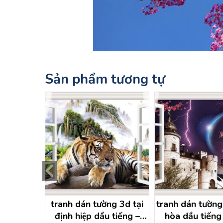
Sản phẩm tương tự
g 3d thới
tranh dán tường 3d tại
tranh dán tườn
môn – hồ
định hiệp dầu tiếng –
hòa dầu tiếng