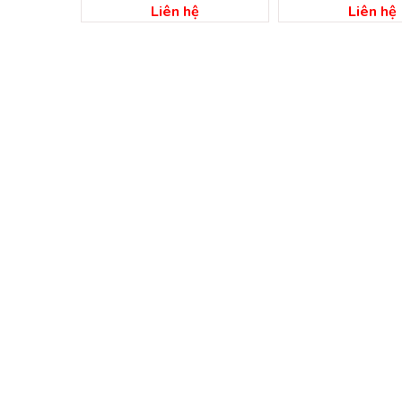
nh
bình dương
dương
ệ
Liên hệ
Liên hệ