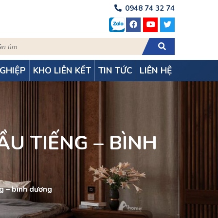
0948 74 32 74
GHIỆP
KHO LIÊN KẾT
TIN TỨC
LIÊN HỆ
U TIẾNG – BÌNH
́ng – bình dương