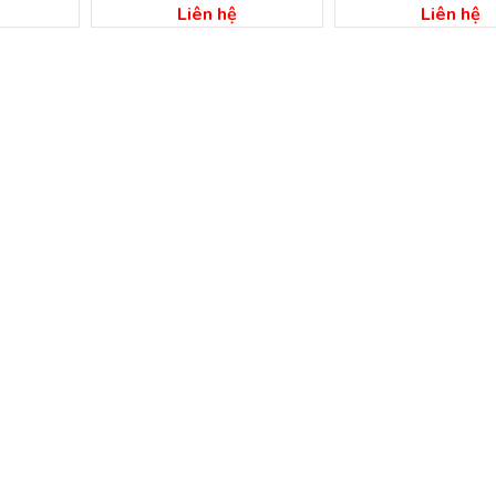
hồ chí minh
chí minh
Liên hệ
Liên hệ