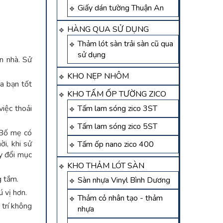
Giấy dán tường Thuận An
HÀNG QUA SỬ DỤNG
Thảm lót sàn trải sàn cũ qua
sử dụng
n nhà. Sử
KHO NẸP NHÔM
ủa bạn tốt
KHO TẤM ỐP TƯỜNG ZICO
iệc thoải
Tấm lam sóng zico 3ST
Tấm lam sóng zico 5ST
 Bố mẹ có
ời, khi sử
Tấm ốp nano zico 400
ay đổi mục
KHO THẢM LÓT SÀN
g tắm.
Sàn nhựa Vinyl Bình Dương
 vị hơn.
Thảm cỏ nhân tạo - thảm
trí không
nhựa