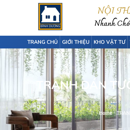
NỘI T
Nhanh Chón
TRANG CHỦ
GIỚI THIỆU
KHO VẬT TƯ
TRANH DÁN TƯỜ
Home
-
TRAN