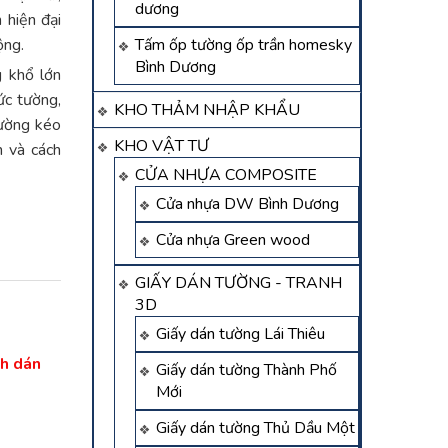
dương
 hiện đại
ộng.
Tấm ốp tường ốp trần homesky
Bình Dương
g khổ lớn
ức tường,
KHO THẢM NHẬP KHẨU
tường kéo
KHO VẬT TƯ
h và cách
CỬA NHỰA COMPOSITE
Cửa nhựa DW Bình Dương
Cửa nhựa Green wood
GIẤY DÁN TƯỜNG - TRANH
3D
Giấy dán tường Lái Thiêu
h dán
Giấy dán tường Thành Phố
Mới
Giấy dán tường Thủ Dầu Một