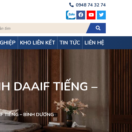
0948 74 32 74
GHIỆP
KHO LIÊN KẾT
TIN TỨC
LIÊN HỆ
H DAAIF TIẾNG –
F TIẾNG – BÌNH DƯƠNG