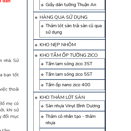
n dán
Giấy dán tường Thuận An
HÀNG QUA SỬ DỤNG
Thảm lót sàn trải sàn cũ qua
sử dụng
KHO NẸP NHÔM
KHO TẤM ỐP TƯỜNG ZICO
n nhà. Sử
Tấm lam sóng zico 3ST
Tấm lam sóng zico 5ST
ủa bạn tốt
Tấm ốp nano zico 400
iệc thoải
KHO THẢM LÓT SÀN
 Bố mẹ có
Sàn nhựa Vinyl Bình Dương
ời, khi sử
ay đổi mục
Thảm cỏ nhân tạo - thảm
nhựa
g tắm.