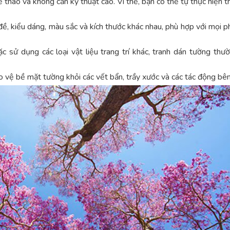
tháo và không cần kỹ thuật cao. Vì thế, bạn có thể tự thực hiện tra
đề, kiểu dáng, màu sắc và kích thước khác nhau, phù hợp với mọi 
 sử dụng các loại vật liệu trang trí khác, tranh dán tường thườ
 vệ bề mặt tường khỏi các vết bẩn, trầy xước và các tác động bên