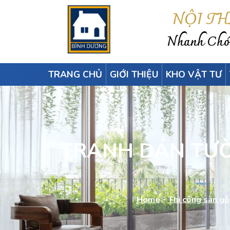
NỘI T
Nhanh Chón
TRANG CHỦ
GIỚI THIỆU
KHO VẬT TƯ
TRANH DÁN TƯỜ
Home
-
Thi công sàn gỗ