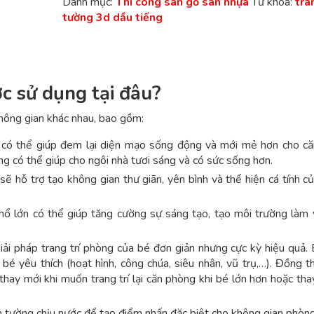
Danh mục:
Thi công sàn gỗ sàn nhựa
Từ khóa:
tra
tường 3d dầu tiếng
c sử dụng tại đâu?
hông gian khác nhau, bao gồm:
có thể giúp đem lại diện mạo sống động và mới mẻ hơn cho că
 có thể giúp cho ngôi nhà tươi sáng và có sức sống hơn.
 hỗ trợ tạo không gian thư giãn, yên bình và thể hiện cá tính c
ổ lớn có thể giúp tăng cường sự sáng tạo, tạo môi trường làm v
ải pháp trang trí phòng của bé đơn giản nhưng cực kỳ hiệu quả.
bé yêu thích (hoạt hình, công chúa, siêu nhân, vũ trụ,…). Đồng th
hay mới khi muốn trang trí lại căn phòng khi bé lớn hơn hoặc th
n tường chịu nước để tạo điểm nhấn đặc biệt cho không gian phòn