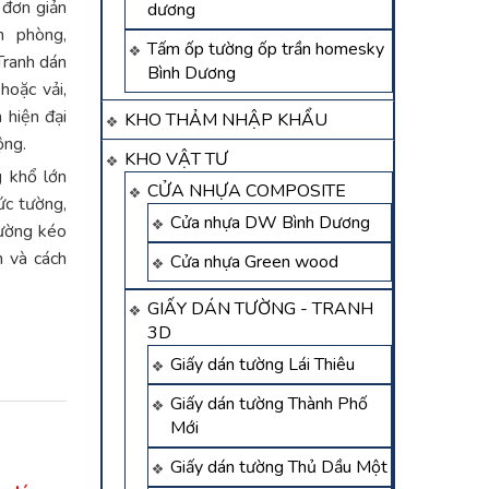
 đơn giản
dương
n phòng,
Tấm ốp tường ốp trần homesky
Tranh dán
Bình Dương
hoặc vải,
 hiện đại
KHO THẢM NHẬP KHẨU
ộng.
KHO VẬT TƯ
g khổ lớn
CỬA NHỰA COMPOSITE
ức tường,
Cửa nhựa DW Bình Dương
tường kéo
h và cách
Cửa nhựa Green wood
GIẤY DÁN TƯỜNG - TRANH
3D
Giấy dán tường Lái Thiêu
Giấy dán tường Thành Phố
Mới
Giấy dán tường Thủ Dầu Một