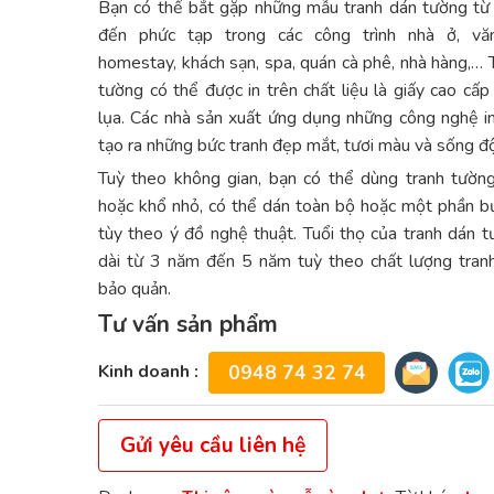
Bạn có thể bắt gặp những mẫu tranh dán tường từ
đến phức tạp trong các công trình nhà ở, vă
homestay, khách sạn, spa, quán cà phê, nhà hàng,… 
tường có thể được in trên chất liệu là giấy cao cấp 
lụa. Các nhà sản xuất ứng dụng những công nghệ in
tạo ra những bức tranh đẹp mắt, tươi màu và sống đ
Tuỳ theo không gian, bạn có thể dùng tranh tườn
hoặc khổ nhỏ, có thể dán toàn bộ hoặc một phần b
tùy theo ý đồ nghệ thuật. Tuổi thọ của tranh dán 
dài từ 3 năm đến 5 năm tuỳ theo chất lượng tran
bảo quản.
Tư vấn sản phẩm
Kinh doanh :
0948 74 32 74
Gửi yêu cầu liên hệ