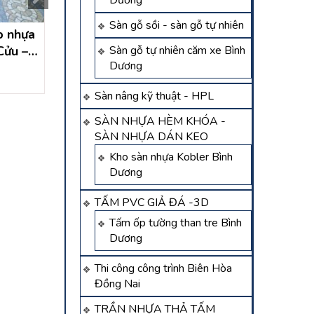
Dương
Sàn gỗ sồi - sàn gỗ tự nhiên
p nhựa
Thi Công Sàn Nhựa Hèm
Thi công sàn nh
Cửu –
Khoá Bình Dương 554
khóa tại Cần Giuộ
Sàn gỗ tự nhiên căm xe Bình
Dương
An
Liên hệ
Liên hệ
Sàn nâng kỹ thuật - HPL
SÀN NHỰA HÈM KHÓA -
SÀN NHỰA DÁN KEO
Kho sàn nhựa Kobler Bình
Dương
TẤM PVC GIẢ ĐÁ -3D
Tấm ốp tường than tre Bình
Dương
Thi công công trình Biên Hòa
Đồng Nai
TRẦN NHỰA THẢ TẤM