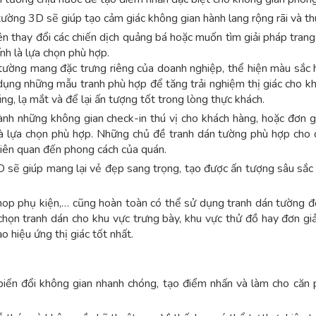
ường 3D sẽ giúp tạo cảm giác không gian hành lang rộng rãi và thú
thay đổi các chiến dịch quảng bá hoặc muốn tìm giải pháp trang 
nh là lựa chọn phù hợp.
tường mang đặc trưng riêng của doanh nghiệp, thể hiện màu sắc 
dụng những mẫu tranh phù hợp để tăng trải nghiệm thị giác cho k
g, lạ mắt và để lại ấn tượng tốt trong lòng thực khách.
h những không gian check-in thú vị cho khách hàng, hoặc đơn gi
là lựa chọn phù hợp. Những chủ đề tranh dán tường phù hợp cho 
 liên quan đến phong cách của quán.
 sẽ giúp mang lại vẻ đẹp sang trọng, tạo được ấn tượng sâu sắc 
op phụ kiện,… cũng hoàn toàn có thể sử dụng tranh dán tường đ
họn tranh dán cho khu vực trưng bày, khu vực thử đồ hay đơn giả
 hiệu ứng thị giác tốt nhất.
iến đổi không gian nhanh chóng, tạo điểm nhấn và làm cho căn 