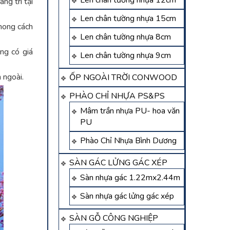
Len chân tường nhựa 12cm
ng trí tại
Len chân tường nhựa 15cm
phong cách
Len chân tường nhựa 8cm
ng có giá
Len chân tường nhựa 9cm
 ngoài.
ỐP NGOÀI TRỜI CONWOOD
PHÀO CHỈ NHỰA PS&PS
Mâm trần nhựa PU- hoa văn
PU
Phào Chỉ Nhựa Bình Dương
SÀN GÁC LỬNG GÁC XÉP
Sàn nhựa gác 1.22mx2.44m
Sàn nhựa gác lửng gác xép
SÀN GỖ CÔNG NGHIỆP