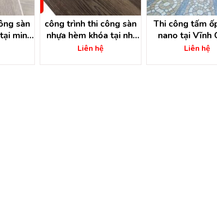
công sàn
công trình thi công sàn
Thi công tấm ố
tại minh
nhựa hèm khóa tại nhị
nano tại Vĩnh 
g – bình
bình hóc môn – hồ chí
Đồng Nai
Liên hệ
Liên hệ
minh