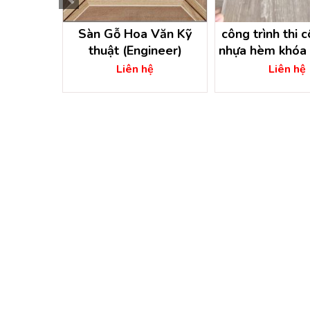
LOC – 2
Sàn Gỗ Hoa Văn Kỹ
công trình thi 
2mm Chất
thuật (Engineer)
nhựa hèm khóa 
ao
thạnh dầu tiến
ệ
Liên hệ
Liên hệ
dương