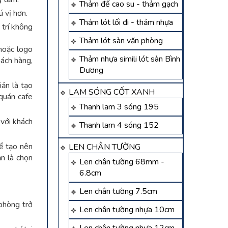
Thảm đế cao su - thảm gạch
 vị hơn.
Thảm lót lối đi - thảm nhựa
trí không
Thảm lót sàn văn phòng
hoặc logo
Thảm nhựa simili lót sàn Bình
hách hàng,
Dương
ản là tạo
LAM SÓNG CỐT XANH
quán cafe
Thanh lam 3 sóng 195
với khách
Thanh lam 4 sóng 152
ể tạo nên
LEN CHÂN TƯỜNG
n là chọn
Len chân tường 68mm -
6.8cm
Len chân tường 7.5cm
phòng trở
Len chân tường nhựa 10cm