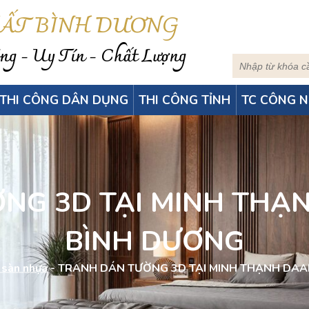
HẤT BÌNH DƯƠNG
g - Uy Tín - Chất Lượng
THI CÔNG DÂN DỤNG
THI CÔNG TỈNH
TC CÔNG N
NG 3D TẠI MINH THẠN
BÌNH DƯƠNG
 sàn nhựa
-
TRANH DÁN TƯỜNG 3D TẠI MINH THẠNH DAAI