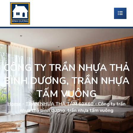
CÔNG TY TRẦN NHỰA THẢ
BÌNH DƯƠNG, TRẦN NHỰA
TẤM VUÔNG
Home
-
TRẦN NHỰA THẢ TẤM 60X60
-
Công ty trần
nhựa thả bình dương, trần nhựa tấm vuông