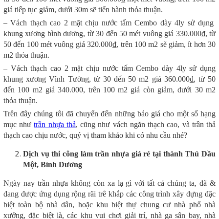
giá tiếp tục giảm, dưới 30m sẽ tiến hành thỏa thuận.
– Vách thạch cao 2 mặt chịu nước tấm Cembo dày 4ly sử dụng
khung xương bình dương, từ 30 đến 50 mét vuông giá 330.000₫, từ
50 đến 100 mét vuông giá 320.000₫, trên 100 m2 sẽ giảm, ít hơn 30
m2 thỏa thuận.
– Vách thạch cao 2 mặt chịu nước tấm Cembo dày 4ly sử dụng
khung xương Vĩnh Tường, từ 30 đến 50 m2 giá 360.000₫, từ 50
đến 100 m2 giá 340.000, trên 100 m2 giá còn giảm, dưới 30 m2
thỏa thuận.
Trên đây chúng tôi đã chuyển đến những báo giá cho một số hạng
mục như
trần nhựa thả
, cũng như vách ngăn thạch cao, và trần thả
thạch cao chịu nước, quý vị tham khảo khi có nhu cầu nhé?
Dịch vụ thi công làm trần nhựa giá rẻ tại thành Thủ Dầu
Một, Bình Dương
Ngày nay trần nhựa không còn xa lạ gì với tất cả chúng ta, đã &
đang được ứng dụng rộng rãi trê khắp các công trình xây dựng đặc
biệt toàn bộ nhà dân, hoặc khu biệt thự chung cư nhà phố nhà
xưởng, đặc biệt là, các khu vui chơi giải trí, nhà ga sân bay, nhà