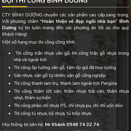
ĐỘI THI CÔNG BÌNH DƯƠNG
CTY BÌNH DƯƠNG chuyên các sản phẩm cao cấp,sang trọng.
Với phương châm
“Hoàn thiện vẻ đẹp ngôi nhà bạn”
Bình
Dương
tự tin luôn mang đến các phương án tối ưu cho quý
Khách Hàng!
Một số hạng mục thi công công trình
Thi công trần nhựa vân gỗ, thi công trần gỗ nhựa trong
nhà và ngoài trời
Thi công ốp tường vân gỗ, tấm ốp giả đá hoa cương
Sàn nhựa, sàn gỗ tự nhiên, sàn gỗ công nghiệp
Thi công thanh lam trụ, thanh lam ngoài trời Pergola
Thi công thảm lót sàn, thảm nhựa trải sàn, thảm nhựa
vinyl, thảm sự kiện
Thi công phào chỉ nhựa PS, chỉ nhựa pu, chỉ chỉ uốn dẻo
Thi công tủ nhựa, kệ nhựa, tủ bếp nhựa
Mọi thông tin liên hệ:
Mr Khánh 0948 74 32 74