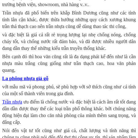
trường bệnh viện, showroom, nhà hàng v..v..
Trần nhựa đã phổ biến trên khắp Bình Dương cũng như các tỉnh
tỉnh lân cận khác, được thừa hưởng những quy cách xương khung
trần thả thạch cao nên trần nhựa cũng dễ dàng thao tác thi công,
và đặc biệt là giá cả rất rẻ trọng lượng lại nhẹ chống nóng, chống
cháy tốt, và chống nước rất đảm bảo, và đã được nhiều người dân
đang dần thay thế những kiểu trần truyền thống khác.
Bên cạnh đó thì hoa văn cũng rất là đa dạng phải kể đến như là cần
nhựa màu trắng cũng giống như trần thạch cao, hoa văn phản
quang,
La phông nhựa giả gỗ
với mẫu mã và phong phú, sẽ phù hợp với sở thích cũng như cá tính
của một số thành viên trong gia đình.
Trần nhựa
ưu điểm là chống nước và đặc biệt là cách âm rất tốt đang
dần dần được thay thế các loại trần phổ thông khác. bởi chúng năng
động hiện đại làm cho căn nhà phòng của mình thêm sang trọng, và
đẳng cấp.
Nói đến vật tư tốt cũng như giá cả, chất lượng và tính năng thì
chúng ta cũng phải nói đến đội thợ thi công uy tín, thì sản phẩm làm