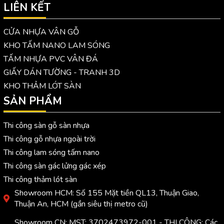
LIÊN KẾT
CỬA NHỰA VÂN GỖ
KHO TẤM NANO LAM SÓNG
TẤM NHỰA PVC VÂN ĐÁ
GIẤY DÁN TƯỜNG - TRANH 3D
KHO THẢM LÓT SÀN
SẢN PHẨM
Thi công sàn gỗ sàn nhựa
Thi công gỗ nhựa ngoài trời
Thi công lam sóng tấm nano
Thi công sàn gác lửng gác xép
Thi công thảm lót sàn
Showroom HCM: Số 155 Mặt tiền QL13, Thuận Giao,
Thuận An, HCM (gần siêu thị metro cũ)
Showroom CN: MST: 3702473972-001 - THI CÔNG: Các