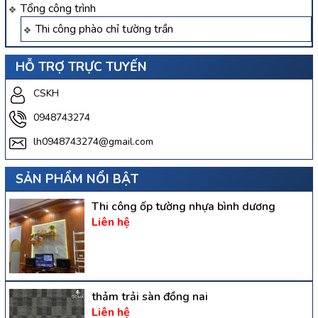
Tổng công trình
Thi công phào chỉ tường trần
HỖ TRỢ TRỰC TUYẾN
CSKH
0948743274
lh0948743274@gmail.com
SẢN PHẨM NỔI BẬT
Thi công ốp tường nhựa bình dương
Liên hệ
thảm trải sàn đồng nai
Liên hệ