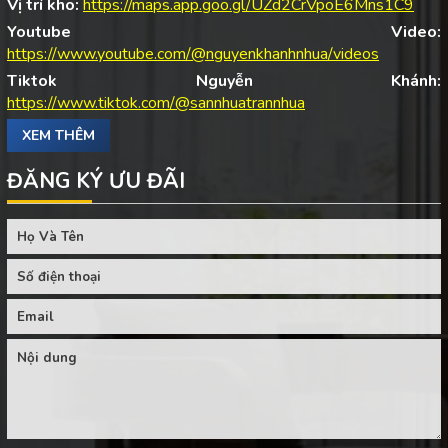
Vị trí kho:
https://maps.app.goo.gl/UZd2CrVpoE6Mns1C9
Youtube Video:
https://www.youtube.com/@nguyenkhanhnhua/videos
Tiktok Nguyễn Khánh:
https://www.tiktok.com/@sannhuatrannhua
XEM THÊM
ĐĂNG KÝ ƯU ĐÃI