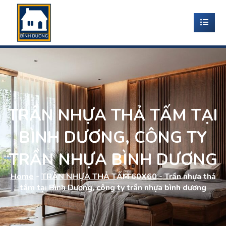
TRẦN NHỰA THẢ TẤM TẠI
BÌNH DƯƠNG, CÔNG TY
TRẦN NHỰA BÌNH DƯƠNG
Home
-
TRẦN NHỰA THẢ TẤM 60X60
-
Trần nhựa thả
tấm tại Bình Dương, công ty trần nhựa bình dương