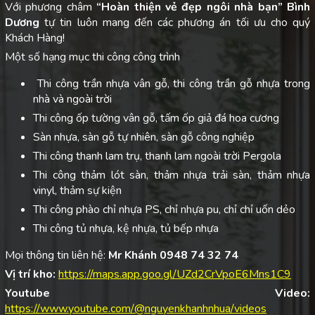
Với phương châm
“Hoàn thiện vẻ đẹp ngôi nhà bạn”
Bình
Dương
tự tin luôn mang đến các phương án tối ưu cho quý
Khách Hàng!
Một số hạng mục thi công công trình
Thi công trần nhựa vân gỗ, thi công trần gỗ nhựa trong
nhà và ngoài trời
Thi công ốp tường vân gỗ, tấm ốp giả đá hoa cương
Sàn nhựa, sàn gỗ tự nhiên, sàn gỗ công nghiệp
Thi công thanh lam trụ, thanh lam ngoài trời Pergola
Thi công thảm lót sàn, thảm nhựa trải sàn, thảm nhựa
vinyl, thảm sự kiện
Thi công phào chỉ nhựa PS, chỉ nhựa pu, chỉ chỉ uốn dẻo
Thi công tủ nhựa, kệ nhựa, tủ bếp nhựa
Mọi thông tin liên hệ:
Mr Khánh 0948 74 32 74
Vị trí kho:
https://maps.app.goo.gl/UZd2CrVpoE6Mns1C9
Youtube Video:
https://www.youtube.com/@nguyenkhanhnhua/videos