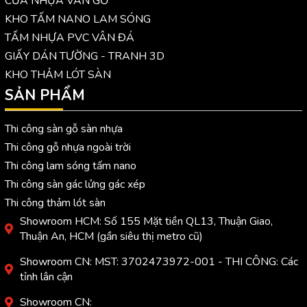
CỬA NHỰA VÂN GỖ
KHO TẤM NANO LAM SÓNG
TẤM NHỰA PVC VÂN ĐÁ
GIẤY DÁN TƯỜNG - TRANH 3D
KHO THẢM LÓT SÀN
SẢN PHẨM
Thi công sàn gỗ sàn nhựa
Thi công gỗ nhựa ngoài trời
Thi công lam sóng tấm nano
Thi công sàn gác lửng gác xép
Thi công thảm lót sàn
Showroom HCM: Số 155 Mặt tiền QL13, Thuận Giao,
Thuận An, HCM (gần siêu thị metro cũ)
Showroom CN: MST: 3702473972-001 - THI CÔNG: Các
tỉnh lân cận
Showroom CN: