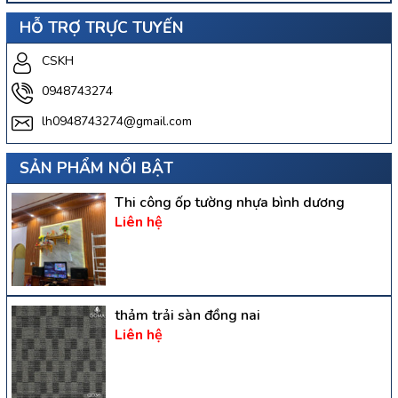
HỖ TRỢ TRỰC TUYẾN
CSKH
0948743274
lh0948743274@gmail.com
SẢN PHẨM NỔI BẬT
Thi công ốp tường nhựa bình dương
Liên hệ
thảm trải sàn đồng nai
Liên hệ