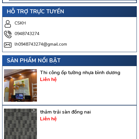
HỖ TRỢ TRỰC TUYẾN
CSKH
0948743274
lh0948743274@gmail.com
SẢN PHẨM NỔI BẬT
Thi công ốp tường nhựa bình dương
Liên hệ
thảm trải sàn đồng nai
Liên hệ