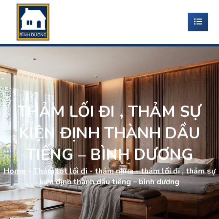
THẢM LỐI ĐI , THẢM SỰ
KIỆN ĐỊNH THÀNH DẦU
TIẾNG – BÌNH DƯƠNG
Home
-
Thảm lót lối đi - thảm nhựa
-
thảm lối đi , thảm sự
kiện định thành dầu tiếng – bình dương