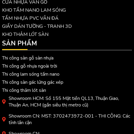
CỬA NHỰA VÂN GỖ
KHO TẤM NANO LAM SÓNG
TẤM NHỰA PVC VÂN ĐÁ
GIẤY DÁN TƯỜNG - TRANH 3D
KHO THẢM LÓT SÀN
SẢN PHẨM
Thi công sàn gỗ sàn nhựa
Thi công gỗ nhựa ngoài trời
Thi công lam sóng tấm nano
Thi công sàn gác lửng gác xép
Thi công thảm lót sàn
Showroom HCM: Số 155 Mặt tiền QL13, Thuận Giao,
Thuận An, HCM (gần siêu thị metro cũ)
Showroom CN: MST: 3702473972-001 - THI CÔNG: Các
tỉnh lân cận
Showroom CN: