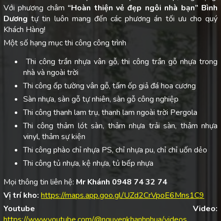
Với phương châm
“Hoàn thiện vẻ đẹp ngôi nhà bạn”
Bình
Dương
tự tin luôn mang đến các phương án tối ưu cho quý
Khách Hàng!
Một số hạng mục thi công công trình
Thi công trần nhựa vân gỗ, thi công trần gỗ nhựa trong
nhà và ngoài trời
Thi công ốp tường vân gỗ, tấm ốp giả đá hoa cương
Sàn nhựa, sàn gỗ tự nhiên, sàn gỗ công nghiệp
Thi công thanh lam trụ, thanh lam ngoài trời Pergola
Thi công thảm lót sàn, thảm nhựa trải sàn, thảm nhựa
vinyl, thảm sự kiện
Thi công phào chỉ nhựa PS, chỉ nhựa pu, chỉ chỉ uốn dẻo
Thi công tủ nhựa, kệ nhựa, tủ bếp nhựa
Mọi thông tin liên hệ:
Mr Khánh 0948 74 32 74
Vị trí kho:
https://maps.app.goo.gl/UZd2CrVpoE6Mns1C9
Youtube Video:
https://www.youtube.com/@nguyenkhanhnhua/videos