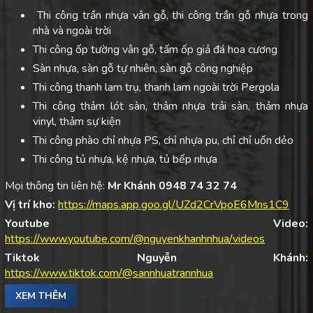
Thi công trần nhựa vân gỗ, thi công trần gỗ nhựa trong
nhà và ngoài trời
Thi công ốp tường vân gỗ, tấm ốp giả đá hoa cương
Sàn nhựa, sàn gỗ tự nhiên, sàn gỗ công nghiệp
Thi công thanh lam trụ, thanh lam ngoài trời Pergola
Thi công thảm lót sàn, thảm nhựa trải sàn, thảm nhựa
vinyl, thảm sự kiện
Thi công phào chỉ nhựa PS, chỉ nhựa pu, chỉ chỉ uốn dẻo
Thi công tủ nhựa, kệ nhựa, tủ bếp nhựa
Mọi thông tin liên hệ:
Mr Khánh 0948 74 32 74
Vị trí kho:
https://maps.app.goo.gl/UZd2CrVpoE6Mns1C9
Youtube Video:
https://www.youtube.com/@nguyenkhanhnhua/videos
Tiktok Nguyễn Khánh:
https://www.tiktok.com/@sannhuatrannhua
XEM THÊM