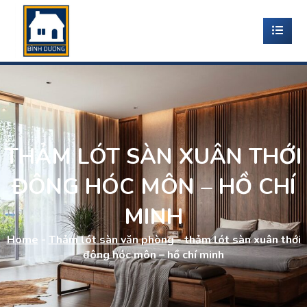
THẢM LÓT SÀN XUÂN THỚI
ĐÔNG HÓC MÔN – HỒ CHÍ
MINH
Home
-
Thảm lót sàn văn phòng
-
thảm lót sàn xuân thới
đông hóc môn – hồ chí minh