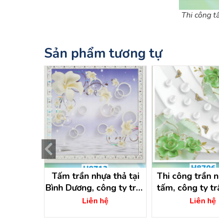
Thi công t
Sản phẩm tương tự
 nhựa thả
Tấm trần nhựa thả tại
Thi công trần 
h dương
Bình Dương, công ty trần
tấm, công ty t
nhựa bình dương
bình dươ
ệ
Liên hệ
Liên hệ