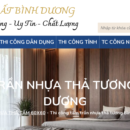
HẤT BÌNH DƯƠNG
g - Uy Tín - Chất Lượng
THI CÔNG DÂN DỤNG
THI CÔNG TỈNH
TC CÔNG N
RẦN NHỰA THẢ TƯƠNG
DƯƠNG
ỰA THẢ TẤM 60X60
-
Thi công tấm trần nhựa thả tương bì