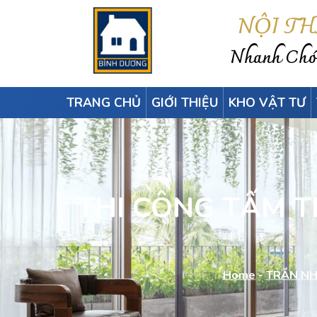
NỘI T
Nhanh Chón
TRANG CHỦ
GIỚI THIỆU
KHO VẬT TƯ
THI CÔNG TẤM T
Home
-
TRẦN NH