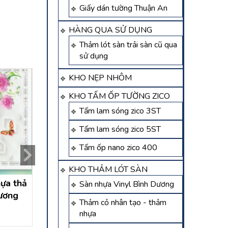
Giấy dán tường Thuận An
HÀNG QUA SỬ DỤNG
Thảm lót sàn trải sàn cũ qua
sử dụng
KHO NẸP NHÔM
KHO TẤM ỐP TƯỜNG ZICO
Tấm lam sóng zico 3ST
Tấm lam sóng zico 5ST
Tấm ốp nano zico 400
KHO THẢM LÓT SÀN
hựa thả
thi công trần nhựa chống
Thi công trần nh
Sàn nhựa Vinyl Bình Dương
dương
nóng, chịu nước tại bình
Thành Phố Mới 
Thảm cỏ nhân tạo - thảm
dương
Dương
Liên hệ
Liên hệ
nhựa