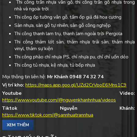
Thi công trần nhựa vân gỗ, thi công trần gỗ nhựa trong
nhà và ngoài trời
Thi công ốp tường vân gỗ, tấm ốp giả đá hoa cương
Sàn nhựa, sàn gỗ tự nhiên, sàn gỗ công nghiệp
Thi công thanh lam trụ, thanh lam ngoài trời Pergola
Thi công thảm lót sàn, thảm nhựa trải sàn, thảm nhựa
vinyl, thảm sự kiện
Thi công phào chỉ nhựa PS, chỉ nhựa pu, chỉ chỉ uốn dẻo
Thi công tủ nhựa, kệ nhựa, tủ bếp nhựa
Mọi thông tin liên hệ:
Mr Khánh 0948 74 32 74
Vị trí kho:
https://maps.app.goo.gl/UZd2CrVpoE6Mns1C9
Youtube Video:
https://www.youtube.com/@nguyenkhanhnhua/videos
Tiktok Nguyễn Khánh:
https://www.tiktok.com/@sannhuatrannhua
XEM THÊM