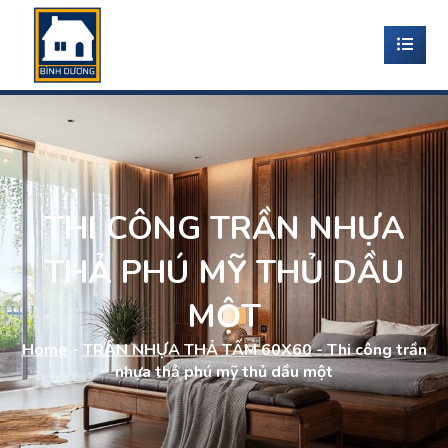
THI CÔNG TRẦN NHỰA
THẢ PHÚ MỸ THỦ DẦU
MỘT
Home
-
TRẦN NHỰA THẢ TẤM 60X60
-
Thi công trần
nhựa thả phú mỹ thủ dầu một