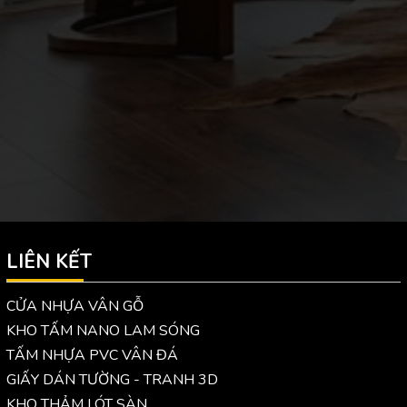
LIÊN KẾT
CỬA NHỰA VÂN GỖ
KHO TẤM NANO LAM SÓNG
TẤM NHỰA PVC VÂN ĐÁ
GIẤY DÁN TƯỜNG - TRANH 3D
KHO THẢM LÓT SÀN