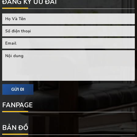
ĐĂNG KÝ ƯU ĐÃI
FANPAGE
BẢN ĐỒ