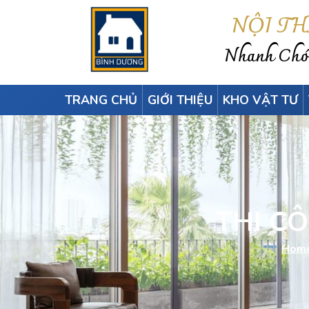
NỘI T
Nhanh Chón
TRANG CHỦ
GIỚI THIỆU
KHO VẬT TƯ
THI C
Hom