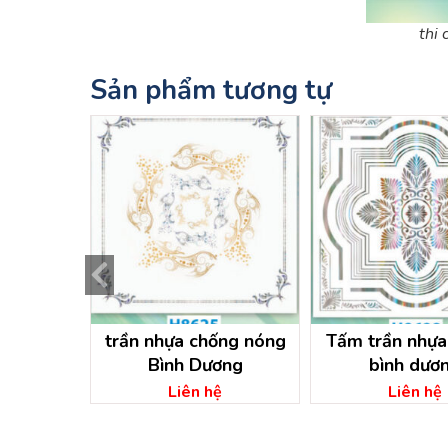
thi 
Sản phẩm tương tự
 nhựa thả
trần nhựa chống nóng
Tấm trần nhựa 
ình Dương
Bình Dương
bình dươ
ệ
Liên hệ
Liên hệ