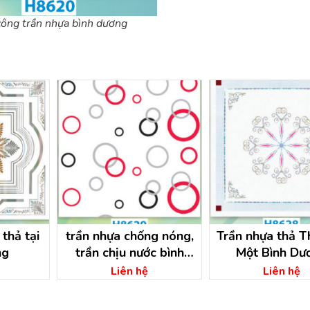
công trần nhựa bình dương
thả tại
trần nhựa chống nóng,
Trần nhựa thả T
ng
trần chịu nước bình
Một Bình Dư
dương
Liên hệ
Liên hệ