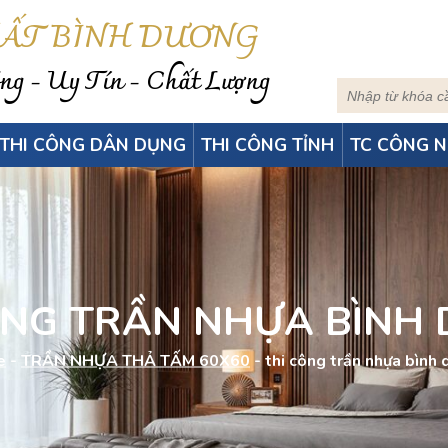
HẤT BÌNH DƯƠNG
g - Uy Tín - Chất Lượng
THI CÔNG DÂN DỤNG
THI CÔNG TỈNH
TC CÔNG N
ÔNG TRẦN NHỰA BÌNH
e
-
TRẦN NHỰA THẢ TẤM 60X60
-
thi công trần nhựa bình