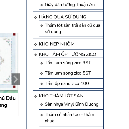
Giấy dán tường Thuận An
HÀNG QUA SỬ DỤNG
Thảm lót sàn trải sàn cũ qua
sử dụng
KHO NẸP NHÔM
KHO TẤM ỐP TƯỜNG ZICO
Tấm lam sóng zico 3ST
Tấm lam sóng zico 5ST
Tấm ốp nano zico 400
KHO THẢM LÓT SÀN
hủ Dầu
Thi công trần nhựa thả
Thi công trần nh
Sàn nhựa Vinyl Bình Dương
ơng
Thành Phố Mới Bình
thủ dầu một, cô
Dương
trần nhựa bình 
Liên hệ
Liên hệ
Thảm cỏ nhân tạo - thảm
nhựa