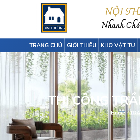
NỘI T
Nhanh Chón
TRANG CHỦ
GIỚI THIỆU
KHO VẬT TƯ
THI CÔNG TR
Home
-
TRẦ