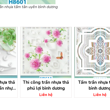
rần nhựa tấm tân uyên bình dương
nhựa thả
Thi công trần nhựa thả
Tấm trần nhựa t
rần nhựa
phú lợi bình dương
bình dươn
ng
Liên hệ
Liên hệ