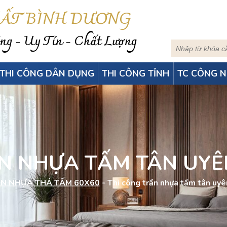
HẤT BÌNH DƯƠNG
g - Uy Tín - Chất Lượng
THI CÔNG DÂN DỤNG
THI CÔNG TỈNH
TC CÔNG N
ẦN NHỰA TẤM TÂN UYÊ
N NHỰA THẢ TẤM 60X60
-
Thi công trần nhựa tấm tân uyê