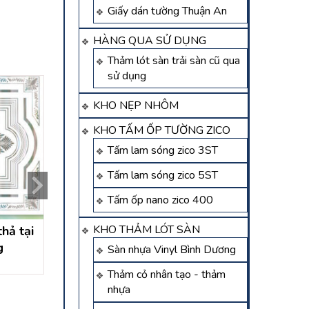
Giấy dán tường Thuận An
HÀNG QUA SỬ DỤNG
Thảm lót sàn trải sàn cũ qua
sử dụng
KHO NẸP NHÔM
KHO TẤM ỐP TƯỜNG ZICO
Tấm lam sóng zico 3ST
Tấm lam sóng zico 5ST
Tấm ốp nano zico 400
KHO THẢM LÓT SÀN
hả tại
trần nhựa chống nóng
Thi công trần nh
g
Bình Dương
phú mỹ thủ dầu
Sàn nhựa Vinyl Bình Dương
Liên hệ
Liên hệ
Thảm cỏ nhân tạo - thảm
nhựa