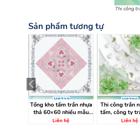
Thi công t
Sản phẩm tương tự
NG TRẦN
Tổng kho tấm trần nhựa
Thi công trần 
X60 THEO
thả 60×60 nhiều mẫu
tấm, công ty t
đẹp
bình dươ
ệ
Liên hệ
Liên hệ