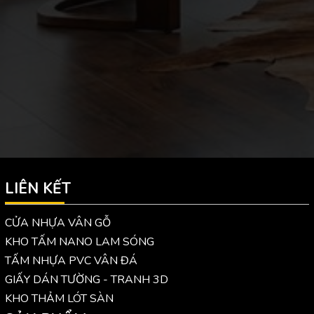
LIÊN KẾT
CỬA NHỰA VÂN GỖ
KHO TẤM NANO LAM SÓNG
TẤM NHỰA PVC VÂN ĐÁ
GIẤY DÁN TƯỜNG - TRANH 3D
KHO THẢM LÓT SÀN