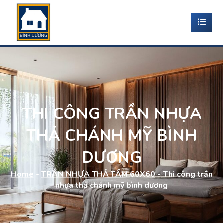
THI CÔNG TRẦN NHỰA
THẢ CHÁNH MỸ BÌNH
DƯƠNG
Home
-
TRẦN NHỰA THẢ TẤM 60X60
-
Thi công trần
nhựa thả chánh mỹ bình dương