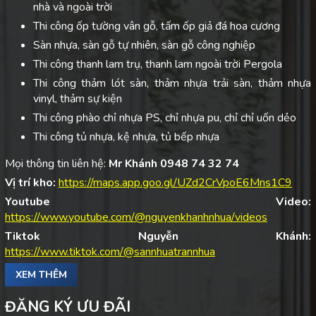
nhà và ngoài trời
Thi công ốp tường vân gỗ, tấm ốp giả đá hoa cương
Sàn nhựa, sàn gỗ tự nhiên, sàn gỗ công nghiệp
Thi công thanh lam trụ, thanh lam ngoài trời Pergola
Thi công thảm lót sàn, thảm nhựa trải sàn, thảm nhựa
vinyl, thảm sự kiện
Thi công phào chỉ nhựa PS, chỉ nhựa pu, chỉ chỉ uốn dẻo
Thi công tủ nhựa, kệ nhựa, tủ bếp nhựa
Mọi thông tin liên hệ:
Mr Khánh 0948 74 32 74
Vị trí kho:
https://maps.app.goo.gl/UZd2CrVpoE6Mns1C9
Youtube Video:
https://www.youtube.com/@nguyenkhanhnhua/videos
Tiktok Nguyễn Khánh:
https://www.tiktok.com/@sannhuatrannhua
XEM THÊM
ĐĂNG KÝ ƯU ĐÃI