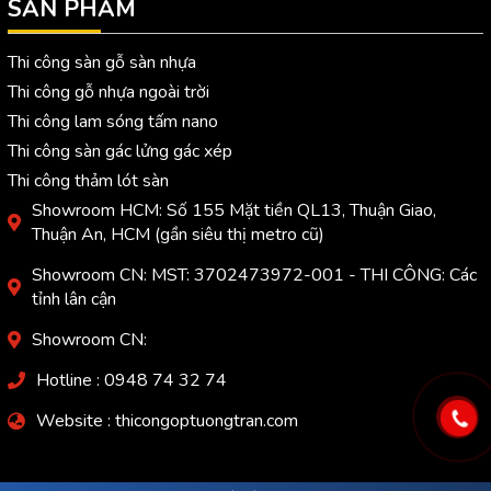
SẢN PHẨM
Thi công sàn gỗ sàn nhựa
Thi công gỗ nhựa ngoài trời
Thi công lam sóng tấm nano
Thi công sàn gác lửng gác xép
Thi công thảm lót sàn
Showroom HCM: Số 155 Mặt tiền QL13, Thuận Giao,
Thuận An, HCM (gần siêu thị metro cũ)
Showroom CN: MST: 3702473972-001 - THI CÔNG: Các
tỉnh lân cận
Showroom CN:
Hotline : 0948 74 32 74
Website : thicongoptuongtran.com