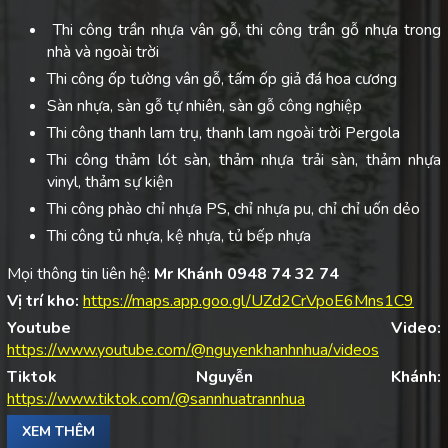
Thi công trần nhựa vân gỗ, thi công trần gỗ nhựa trong
nhà và ngoài trời
Thi công ốp tường vân gỗ, tấm ốp giả đá hoa cương
Sàn nhựa, sàn gỗ tự nhiên, sàn gỗ công nghiệp
Thi công thanh lam trụ, thanh lam ngoài trời Pergola
Thi công thảm lót sàn, thảm nhựa trải sàn, thảm nhựa
vinyl, thảm sự kiện
Thi công phào chỉ nhựa PS, chỉ nhựa pu, chỉ chỉ uốn dẻo
Thi công tủ nhựa, kệ nhựa, tủ bếp nhựa
Mọi thông tin liên hệ:
Mr Khánh 0948 74 32 74
Vị trí kho:
https://maps.app.goo.gl/UZd2CrVpoE6Mns1C9
Youtube Video:
https://www.youtube.com/@nguyenkhanhnhua/videos
Tiktok Nguyễn Khánh:
https://www.tiktok.com/@sannhuatrannhua
XEM THÊM