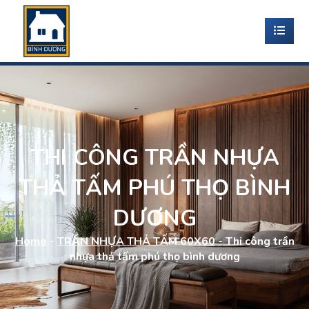
THI CÔNG TRẦN NHỰA
THẢ TẤM PHÚ THỌ BÌNH
DƯƠNG
Home
-
TRẦN NHỰA THẢ TẤM 60X60
-
Thi công trần
nhựa thả tấm phú thọ bình dương