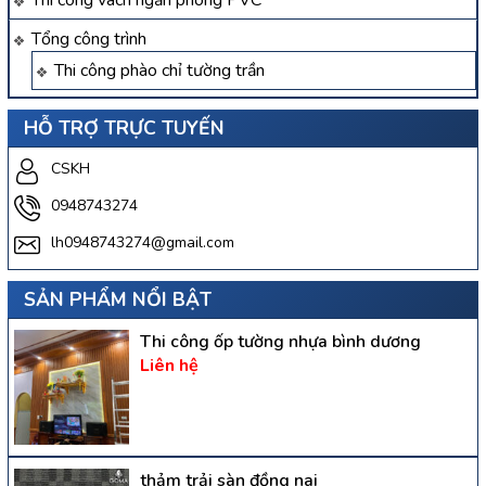
Thi công vách ngăn phòng PVC
Tổng công trình
Thi công phào chỉ tường trần
HỖ TRỢ TRỰC TUYẾN
CSKH
0948743274
lh0948743274@gmail.com
SẢN PHẨM NỔI BẬT
Thi công ốp tường nhựa bình dương
Liên hệ
thảm trải sàn đồng nai