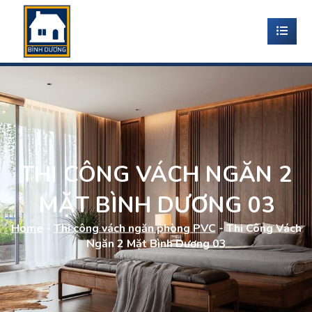
THI CÔNG VÁCH NGĂN 2
MẶT BÌNH DƯƠNG 03
Home
-
Thi công vách ngăn phòng PVC
-
Thi Công Vách
Ngăn 2 Mặt Bình Dương 03