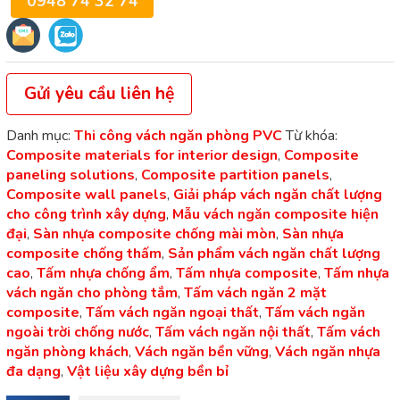
0948 74 32 74
Gửi yêu cầu liên hệ
Danh mục:
Thi công vách ngăn phòng PVC
Từ khóa:
Composite materials for interior design
,
Composite
paneling solutions
,
Composite partition panels
,
Composite wall panels
,
Giải pháp vách ngăn chất lượng
cho công trình xây dựng
,
Mẫu vách ngăn composite hiện
đại
,
Sàn nhựa composite chống mài mòn
,
Sàn nhựa
composite chống thấm
,
Sản phẩm vách ngăn chất lượng
cao
,
Tấm nhựa chống ẩm
,
Tấm nhựa composite
,
Tấm nhựa
vách ngăn cho phòng tắm
,
Tấm vách ngăn 2 mặt
composite
,
Tấm vách ngăn ngoại thất
,
Tấm vách ngăn
ngoài trời chống nước
,
Tấm vách ngăn nội thất
,
Tấm vách
ngăn phòng khách
,
Vách ngăn bền vững
,
Vách ngăn nhựa
đa dạng
,
Vật liệu xây dựng bền bỉ