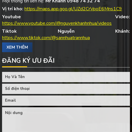
Mọi thông tin liên hệ:
Mr Khánh 0948 74 32 74
Vị trí kho:
https://maps.app.goo.gl/UZd2CrVpoE6Mns1C9
Youtube Video:
https://www.youtube.com/@nguyenkhanhnhua/videos
Tiktok Nguyễn Khánh:
https://www.tiktok.com/@sannhuatrannhua
XEM THÊM
ĐĂNG KÝ ƯU ĐÃI