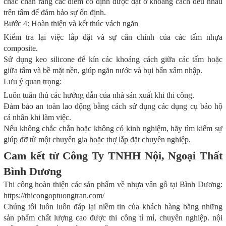
chắc chắn rằng các điểm cố định được đặt ở khoảng cách đều nhau
trên tấm để đảm bảo sự ổn định.
Bước 4: Hoàn thiện và kết thúc vách ngăn
Kiểm tra lại việc lắp đặt và sự căn chỉnh của các tấm nhựa
composite.
Sử dụng keo silicone để kín các khoảng cách giữa các tấm hoặc
giữa tấm và bề mặt nền, giúp ngăn nước và bụi bẩn xâm nhập.
Lưu ý quan trọng:
Luôn tuân thủ các hướng dẫn của nhà sản xuất khi thi công.
Đảm bảo an toàn lao động bằng cách sử dụng các dụng cụ bảo hộ
cá nhân khi làm việc.
Nếu không chắc chắn hoặc không có kinh nghiệm, hãy tìm kiếm sự
giúp đỡ từ một chuyên gia hoặc thợ lắp đặt chuyên nghiệp.
Cam kết từ Công Ty TNHH Nội, Ngoại Thất
Bình Dương
Thi công hoàn thiện các sản phẩm về nhựa vân gỗ tại Bình Dương:
https://thicongoptuongtran.com/
Chúng tôi luôn luôn đáp lại niềm tin của khách hàng bằng những
sản phẩm chất lượng cao được thi công tỉ mỉ, chuyên nghiệp. nội