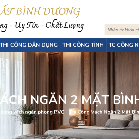
HẤT BÌNH DƯƠNG
g - Uy Tín - Chất Lượng
THI CÔNG DÂN DỤNG
THI CÔNG TỈNH
TC CÔNG N
VÁCH NGĂN 2 MẶT BÌN
 công vách ngăn phòng PVC
-
Thi Công Vách Ngăn 2 Mặt Bì