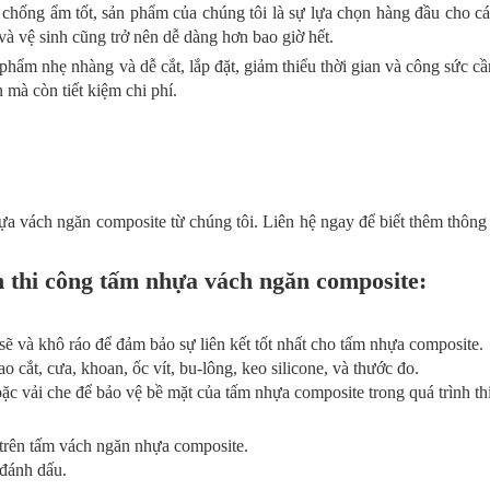
chống ẩm tốt, sản phẩm của chúng tôi là sự lựa chọn hàng đầu cho c
và vệ sinh cũng trở nên dễ dàng hơn bao giờ hết.
hẩm nhẹ nhàng và dễ cắt, lắp đặt, giảm thiểu thời gian và công sức cần
n mà còn tiết kiệm chi phí.
vách ngăn composite từ chúng tôi. Liên hệ ngay để biết thêm thông ti
h thi công tấm nhựa vách ngăn composite:
sẽ và khô ráo để đảm bảo sự liên kết tốt nhất cho tấm nhựa composite.
 cắt, cưa, khoan, ốc vít, bu-lông, keo silicone, và thước đo.
ặc vải che để bảo vệ bề mặt của tấm nhựa composite trong quá trình th
 trên tấm vách ngăn nhựa composite.
 đánh dấu.