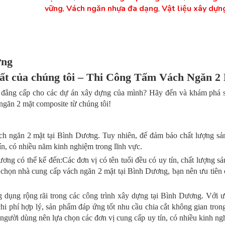
vững
,
Vách ngăn nhựa đa dạng
,
Vật liệu xây dựn
ơng
t của chúng tôi – Thi Công Tấm Vách Ngăn 2
và đẳng cấp cho các dự án xây dựng của mình? Hãy đến và khám phá 
găn 2 mặt composite từ chúng tôi!
ách ngăn 2 mặt tại Bình Dương. Tuy nhiên, để đảm bảo chất lượng s
tín, có nhiều năm kinh nghiệm trong lĩnh vực.
ơng có thể kể đến:Các đơn vị có tên tuổi đều có uy tín, chất lượng s
 chọn nhà cung cấp vách ngăn 2 mặt tại Bình Dương, bạn nên ưu tiên 
 dụng rộng rãi trong các công trình xây dựng tại Bình Dương. Với 
hi phí hợp lý, sản phẩm đáp ứng tốt nhu cầu chia cắt không gian tron
người dùng nên lựa chọn các đơn vị cung cấp uy tín, có nhiều kinh ng