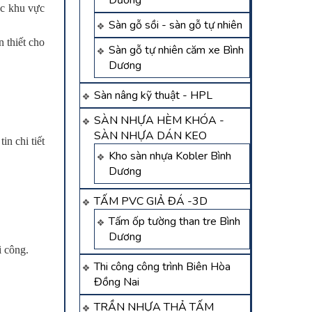
Dương
ác khu vực
Sàn gỗ sồi - sàn gỗ tự nhiên
 thiết cho
Sàn gỗ tự nhiên căm xe Bình
Dương
Sàn nâng kỹ thuật - HPL
SÀN NHỰA HÈM KHÓA -
SÀN NHỰA DÁN KEO
n chi tiết
Kho sàn nhựa Kobler Bình
Dương
TẤM PVC GIẢ ĐÁ -3D
Tấm ốp tường than tre Bình
Dương
i công.
Thi công công trình Biên Hòa
Đồng Nai
TRẦN NHỰA THẢ TẤM