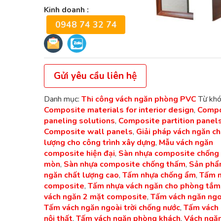
Kinh doanh :
0948 74 32 74
Gửi yêu cầu liên hệ
Danh mục:
Thi công vách ngăn phòng PVC
Từ khó
Composite materials for interior design
,
Compo
paneling solutions
,
Composite partition panel
Composite wall panels
,
Giải pháp vách ngăn ch
lượng cho công trình xây dựng
,
Mẫu vách ngăn
composite hiện đại
,
Sàn nhựa composite chống
mòn
,
Sàn nhựa composite chống thấm
,
Sản phẩ
ngăn chất lượng cao
,
Tấm nhựa chống ẩm
,
Tấm 
composite
,
Tấm nhựa vách ngăn cho phòng tắm
vách ngăn 2 mặt composite
,
Tấm vách ngăn ngo
Tấm vách ngăn ngoài trời chống nước
,
Tấm vách
nội thất
,
Tấm vách ngăn phòng khách
,
Vách ngă