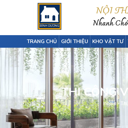
NỘI T
Nhanh Chón
TRANG CHỦ
GIỚI THIỆU
KHO VẬT TƯ
THI CÔNG 
Home
-
Thi