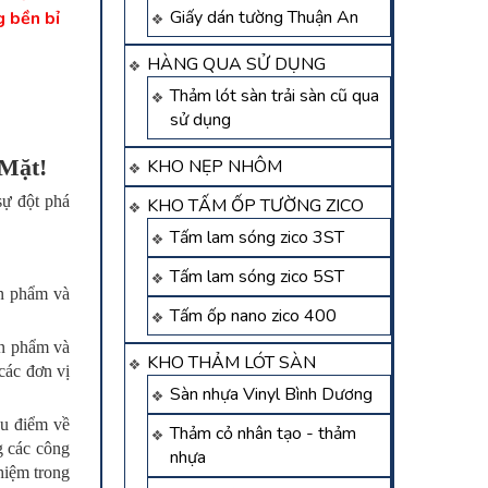
Giấy dán tường Thuận An
g bền bỉ
HÀNG QUA SỬ DỤNG
Thảm lót sàn trải sàn cũ qua
sử dụng
 Mặt!
KHO NẸP NHÔM
sự đột phá
KHO TẤM ỐP TƯỜNG ZICO
Tấm lam sóng zico 3ST
Tấm lam sóng zico 5ST
ản phẩm và
Tấm ốp nano zico 400
ản phẩm và
KHO THẢM LÓT SÀN
các đơn vị
Sàn nhựa Vinyl Bình Dương
ưu điểm về
Thảm cỏ nhân tạo - thảm
g các công
nhựa
hiệm trong