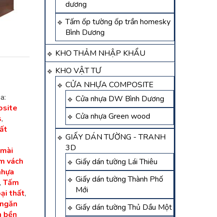
dương
Tấm ốp tường ốp trần homesky
Bình Dương
KHO THẢM NHẬP KHẨU
KHO VẬT TƯ
CỬA NHỰA COMPOSITE
a:
Cửa nhựa DW Bình Dương
site
Cửa nhựa Green wood
s
,
ất
GIẤY DÁN TƯỜNG - TRANH
3D
 mài
m vách
Giấy dán tường Lái Thiêu
nhựa
Giấy dán tường Thành Phố
,
Tấm
Mới
ại thất
,
 ngăn
Giấy dán tường Thủ Dầu Một
n bền